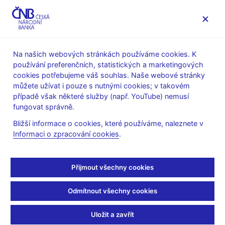
MENU
Na našich webových stránkách používáme cookies. K
používání preferenčních, statistických a marketingových
Úvod
Stalo se
Aktuality
cookies potřebujeme váš souhlas. Naše webové stránky
můžete užívat i pouze s nutnými cookies; v takovém
AKTUALITY
21. 11. 2023
případě však některé služby (např. YouTube) nemusí
Eva Zamrazilová:
fungovat správně.
Bližší informace o cookies, které používáme, naleznete v
Chceme vidět, že inflace
Informaci o zpracování cookies
.
směřuje k cíli bezpečně a
Přijmout všechny cookies
dlouhodobě
Odmítnout všechny cookies
Sdílejte
Uložit a zavřít