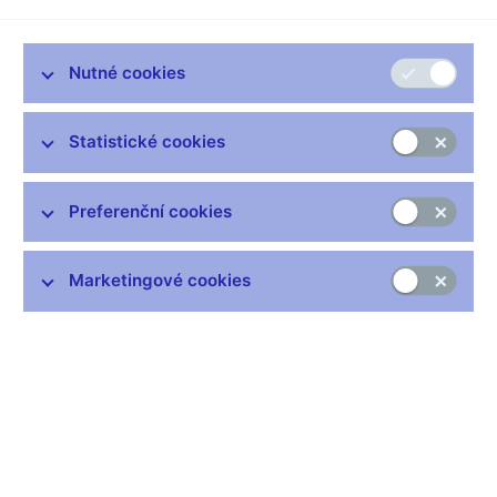
Nutné cookies
Zůstaňme v kontaktu
Newsletter
Statistické cookies
Preferenční cookies
Marketingové cookies
Nejčastější odkazy
Výměna neplatných bankovek
Informace k Sberbank CZ
Výměna poškozených peněz
Seznamy regulovaných a registrovaných subjektů