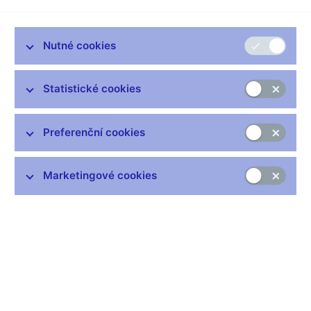
Zůstaňme v kontaktu
Newsletter
Nutné cookies
Statistické cookies
Preferenční cookies
Nejčastější odkazy
Výměna neplatných bankovek
Marketingové cookies
Informace k Sberbank CZ
Výměna poškozených peněz
Seznamy regulovaných a registrovaných subjektů
Kurzy devizového trhu
IBAN - mezinárodní číslo účtu
Aktuální prognóza