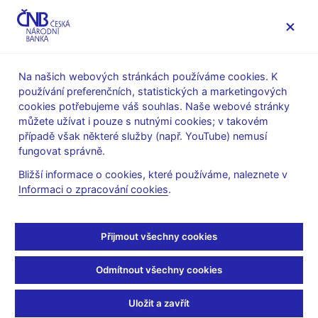
MENU
Na našich webových stránkách používáme cookies. K
používání preferenčních, statistických a marketingových
Úvod
Stalo se
Aktuality
cookies potřebujeme váš souhlas. Naše webové stránky
můžete užívat i pouze s nutnými cookies; v takovém
AKTUALITY
3. 3. 2026
případě však některé služby (např. YouTube) nemusí
Ekonomika pokračuje
fungovat správně.
Bližší informace o cookies, které používáme, naleznete v
v robustním růstu
Informaci o zpracování cookies
.
Sdílejte
Přijmout všechny cookies
Odmítnout všechny cookies
Uložit a zavřít