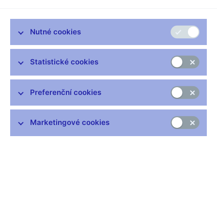
Zůstaňme v kontaktu
Newsletter
Nutné cookies
Statistické cookies
Preferenční cookies
Nejčastější odkazy
Výměna neplatných bankovek
Marketingové cookies
Informace k Sberbank CZ
Výměna poškozených peněz
Seznamy regulovaných a registrovaných subjektů
Kurzy devizového trhu
IBAN - mezinárodní číslo účtu
Aktuální prognóza