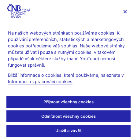
MENU
Na našich webových stránkách používáme cookies. K
používání preferenčních, statistických a marketingových
Úvod
Stalo se
Aktuality
cookies potřebujeme váš souhlas. Naše webové stránky
můžete užívat i pouze s nutnými cookies; v takovém
AKTUALITY
29. 5. 2026
případě však některé služby (např. YouTube) nemusí
Ekonomika na začátku
fungovat správně.
Bližší informace o cookies, které používáme, naleznete v
roku mírně zvolnila
Informaci o zpracování cookies
.
Sdílejte
Přijmout všechny cookies
Odmítnout všechny cookies
Uložit a zavřít