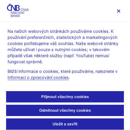
MENU
Na našich webových stránkách používáme cookies. K
používání preferenčních, statistických a marketingových
Úvod
Stalo se
Aktuality
cookies potřebujeme váš souhlas. Naše webové stránky
můžete užívat i pouze s nutnými cookies; v takovém
AKTUALITY
23. 6. 2026
případě však některé služby (např. YouTube) nemusí
Ekonomický vývoj v ČR
fungovat správně.
Bližší informace o cookies, které používáme, naleznete v
a měnověpolitické
Informaci o zpracování cookies
.
rozhodnutí bankovní
Přijmout všechny cookies
rady ČNB (červen 2026)
Odmítnout všechny cookies
(pdf, 3,3 MB)
Uložit a zavřít
Sdílejte