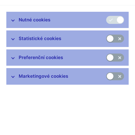
Nutné cookies
Statistické cookies
Zůstaňme v kontaktu
Newsletter
Preferenční cookies
Marketingové cookies
Nejčastější odkazy
Výměna neplatných bankovek
Informace k Sberbank CZ
Výměna poškozených peněz