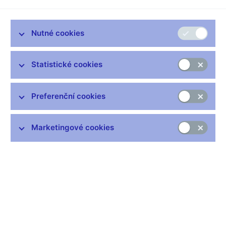
Zůstaňme v kontaktu
Newsletter
Nutné cookies
Statistické cookies
Preferenční cookies
Nejčastější odkazy
Výměna neplatných bankovek
Marketingové cookies
Informace k Sberbank CZ
Výměna poškozených peněz
Seznamy regulovaných a registrovaných subjektů
Kurzy devizového trhu
IBAN - mezinárodní číslo účtu
Aktuální prognóza