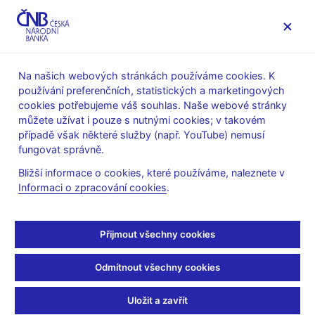
MENU
Na našich webových stránkách používáme cookies. K
používání preferenčních, statistických a marketingových
Úvod
Stalo se
Aktuality
cookies potřebujeme váš souhlas. Naše webové stránky
můžete užívat i pouze s nutnými cookies; v takovém
AKTUALITY
7. 1. 2021
případě však některé služby (např. YouTube) nemusí
Ekonomický bulletin
fungovat správně.
Bližší informace o cookies, které používáme, naleznete v
ECB – prosinec
Informaci o zpracování cookies
.
Sdílejte
Přijmout všechny cookies
Odmítnout všechny cookies
Uložit a zavřít