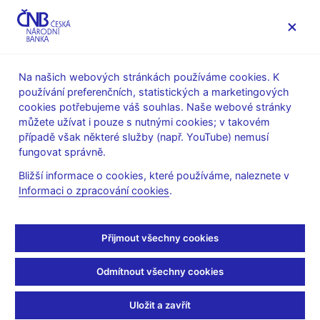
MENU
Na našich webových stránkách používáme cookies. K
používání preferenčních, statistických a marketingových
Úvod
Stalo se
Aktuality
cookies potřebujeme váš souhlas. Naše webové stránky
můžete užívat i pouze s nutnými cookies; v takovém
AKTUALITY
21. 7. 2022
případě však některé služby (např. YouTube) nemusí
E. Zamrazilová –
fungovat správně.
Bližší informace o cookies, které používáme, naleznete v
Preferovala bych buď
Informaci o zpracování cookies
.
stabilitu sazeb, nebo
Přijmout všechny cookies
velice mírné zvýšení
Odmítnout všechny cookies
Sdílejte
Uložit a zavřít