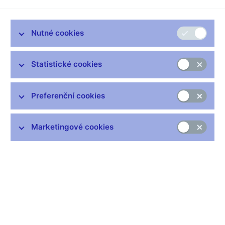
Nutné cookies
Zůstaňme v kontaktu
Newsletter
Statistické cookies
Preferenční cookies
Marketingové cookies
Nejčastější odkazy
Výměna neplatných bankovek
Informace k Sberbank CZ
Výměna poškozených peněz
Seznamy regulovaných a registrovaných subjektů