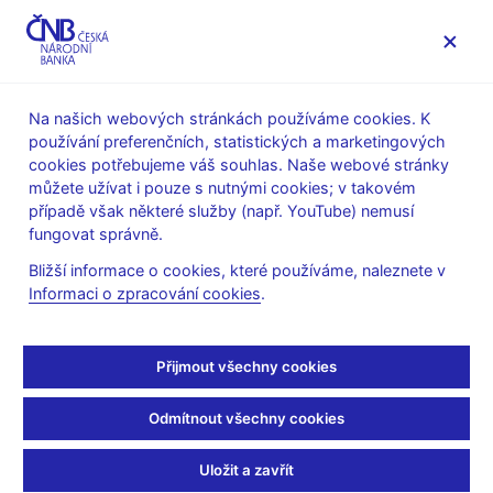
MENU
Na našich webových stránkách používáme cookies. K
používání preferenčních, statistických a marketingových
Úvod
Stalo se
Aktuality
cookies potřebujeme váš souhlas. Naše webové stránky
můžete užívat i pouze s nutnými cookies; v takovém
AKTUALITY
17. 10. 2022
případě však některé služby (např. YouTube) nemusí
Diskusní fórum ČNB v
fungovat správně.
Bližší informace o cookies, které používáme, naleznete v
Brně
Informaci o zpracování cookies
.
Sdílejte
Přijmout všechny cookies
Odmítnout všechny cookies
Uložit a zavřít