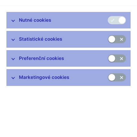
Zůstaňme v kontaktu
Newsletter
Nutné cookies
Statistické cookies
Preferenční cookies
Nejčastější odkazy
Výměna neplatných bankovek
Marketingové cookies
Informace k Sberbank CZ
Výměna poškozených peněz
Seznamy regulovaných a registrovaných subjektů
Kurzy devizového trhu
IBAN - mezinárodní číslo účtu
Aktuální prognóza