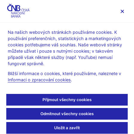
MENU
Na našich webových stránkách používáme cookies. K
používání preferenčních, statistických a marketingových
Úvod
Stalo se
Aktuality
cookies potřebujeme váš souhlas. Naše webové stránky
můžete užívat i pouze s nutnými cookies; v takovém
AKTUALITY
10. 10. 2023
případě však některé služby (např. YouTube) nemusí
Další citelný pokles
fungovat správně.
Bližší informace o cookies, které používáme, naleznete v
inflace v září 2023
Informaci o zpracování cookies
.
předčil prognózu
Přijmout všechny cookies
Sdílejte
Odmítnout všechny cookies
Uložit a zavřít