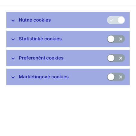
devizových rezervách ČNB
s údaji o jejich členění, výnosu,
struktuře a měnové kompozici k 30. 6. 2025.
Nutné cookies
Statistické cookies
Zůstaňme v kontaktu
Newsletter
Preferenční cookies
Marketingové cookies
Nejčastější odkazy
Výměna neplatných bankovek
Informace k Sberbank CZ
Výměna poškozených peněz