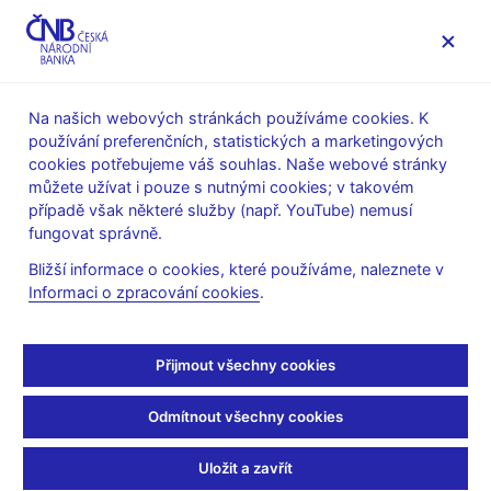
MENU
Na našich webových stránkách používáme cookies. K
používání preferenčních, statistických a marketingových
Úvod
Stalo se
Aktuality
cookies potřebujeme váš souhlas. Naše webové stránky
můžete užívat i pouze s nutnými cookies; v takovém
AKTUALITY
7. 8. 2025
případě však některé služby (např. YouTube) nemusí
Čtvrtletní informace
fungovat správně.
Bližší informace o cookies, které používáme, naleznete v
o devizových rezervách
Informaci o zpracování cookies
.
ČNB
Přijmout všechny cookies
Sdílejte
Odmítnout všechny cookies
Uložit a zavřít
Na stránce Finanční trhy byla zveřejněna
Čtvrtletní informace o