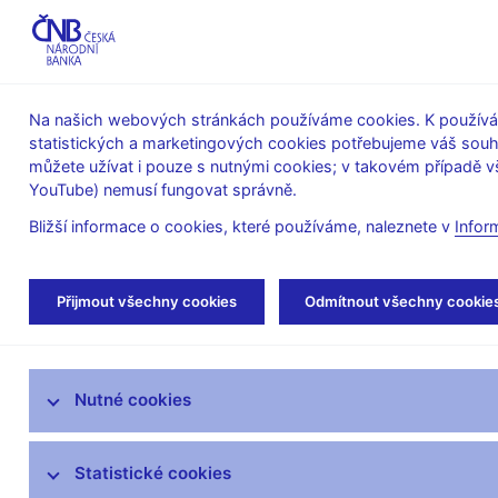
ABO-K
Na našich webových stránkách používáme cookies. K používán
statistických a marketingových cookies potřebujeme váš sou
O ČNB
Měnová
Finanční
můžete užívat i pouze s nutnými cookies; v takovém případě vš
YouTube) nemusí fungovat správně.
politika
stabilita
Bližší informace o cookies, které používáme, naleznete v
Infor
Úvod
Stalo se
Aktuality
Přijmout všechny cookies
Odmítnout všechny cookie
Aktuality
Nutné cookies
Tiskové zprávy
Kalendář
Statistické cookies