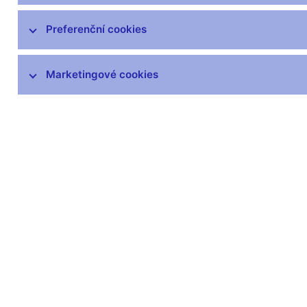
Preferenční cookies
Marketingové cookies
Zůstaňme v kontaktu
Newsle
Nejčastější odkazy
Povinné 
Výměna neplatných
Úřední desk
bankovek
Veřejné zak
Informace k Sberbank CZ
Vyřazování m
Výměna poškozených
Pronájem vol
peněz
Kariéra
Seznamy regulovaných a
registrovaných subjektů
Kurzy devizového trhu