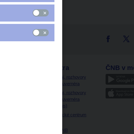
tter
odkazy
ČNB extra
ČNB v m
a
Vystoupení, rozhovory
a články guvernéra
ázky
Vystoupení, rozhovory
ajetku
a články guvernéra
ných prostor
(úplný výpis)
Návštěvnické centrum
ČNB
Historie ČNB