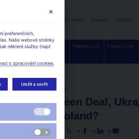
Uživatelská sekce
Stalo se
Pro média
Kontakty
Stížnosti
í preferenčních,
hlas. Naše webové stránky
Dohled a
Bankovky a
Platební styk
Finanční trhy
ak některé služby (např.
regulace
mince
maci o zpracování cookies
.
s
Uložit a zavřít
AKTUALITY
30. 5. 2022
Covid, Green Deal, Ukra
český autoland?
Sdílejte