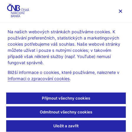
MENU
Na našich webových stránkách používáme cookies. K
používání preferenčních, statistických a marketingových
Úvod
Stalo se
Aktuality
cookies potřebujeme váš souhlas. Naše webové stránky
můžete užívat i pouze s nutnými cookies; v takovém
AKTUALITY
15. 5. 2023
případě však některé služby (např. YouTube) nemusí
Cesta k cíli
fungovat správně.
Bližší informace o cookies, které používáme, naleznete v
Sdílejte
Informaci o zpracování cookies
.
Přijmout všechny cookies
„Do tří měsíců by měla být inflace v meziročním vyjádření pod
10 procenty. Není to ale vítězství. Pořád to ve druhém pololetí
Odmítnout všechny cookies
bude inflace, se kterou se nesmíme smířit. Se kterou se
nesmíme sžít. Nesmíme se jí přizpůsobit,“
uvedl guvernér Aleš
Uložit a zavřít
Michl při diskusi na půdě Vysoké školy ekonomické v Praze.