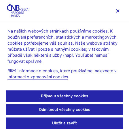
MENU
Na našich webových stránkách používáme cookies. K
používání preferenčních, statistických a marketingových
Úvod
Stalo se
Aktuality
cookies potřebujeme váš souhlas. Naše webové stránky
můžete užívat i pouze s nutnými cookies; v takovém
AKTUALITY
14. 9. 2021
případě však některé služby (např. YouTube) nemusí
Česká národní banka
fungovat správně.
Bližší informace o cookies, které používáme, naleznete v
dlouhodobě dokazuje, že
Informaci o zpracování cookies
.
dokáže zkrotit inflaci
Přijmout všechny cookies
Sdílejte
Odmítnout všechny cookies
Uložit a zavřít