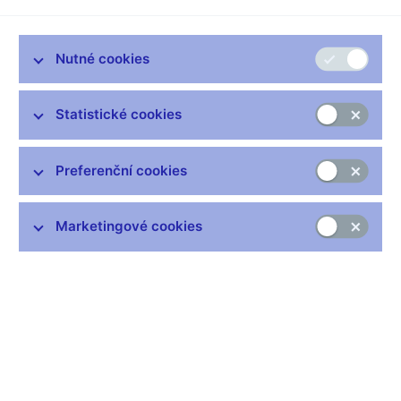
Zůstaňme v kontaktu
Newsletter
Nutné cookies
Statistické cookies
Preferenční cookies
Nejčastější odkazy
Výměna neplatných bankovek
Marketingové cookies
Informace k Sberbank CZ
Výměna poškozených peněz
Seznamy regulovaných a registrovaných subjektů
Kurzy devizového trhu
IBAN - mezinárodní číslo účtu
Aktuální prognóza