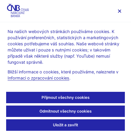
MENU
Na našich webových stránkách používáme cookies. K
používání preferenčních, statistických a marketingových
Úvod
Stalo se
Aktuality
cookies potřebujeme váš souhlas. Naše webové stránky
můžete užívat i pouze s nutnými cookies; v takovém
AKTUALITY
6. 8. 2020
případě však některé služby (např. YouTube) nemusí
ČNB zveřejnila novou
fungovat správně.
Bližší informace o cookies, které používáme, naleznete v
prognózu
Informaci o zpracování cookies
.
Sdílejte
Přijmout všechny cookies
Odmítnout všechny cookies
Uložit a zavřít