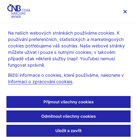
MENU
Na našich webových stránkách používáme cookies. K
používání preferenčních, statistických a marketingových
Úvod
Stalo se
Aktuality
cookies potřebujeme váš souhlas. Naše webové stránky
můžete užívat i pouze s nutnými cookies; v takovém
AKTUALITY
6. 5. 2019
případě však některé služby (např. YouTube) nemusí
ČNB se vždy musí dívat
fungovat správně.
Bližší informace o cookies, které používáme, naleznete v
dopředu
Informaci o zpracování cookies
.
Sdílejte
Přijmout všechny cookies
Odmítnout všechny cookies
Uložit a zavřít