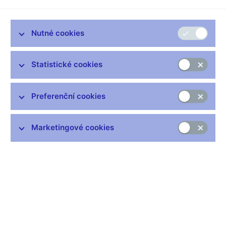
Zůstaňme v kontaktu
Newsletter
Nutné cookies
Statistické cookies
Preferenční cookies
Nejčastější odkazy
Výměna neplatných bankovek
Marketingové cookies
Informace k Sberbank CZ
Výměna poškozených peněz
Seznamy regulovaných a registrovaných subjektů
Kurzy devizového trhu
IBAN - mezinárodní číslo účtu
Aktuální prognóza