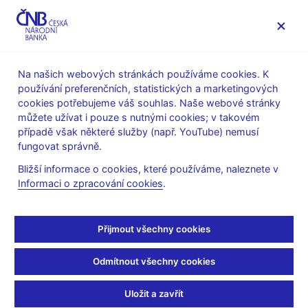
MENU
Na našich webových stránkách používáme cookies. K
používání preferenčních, statistických a marketingových
Úvod
Stalo se
Aktuality
cookies potřebujeme váš souhlas. Naše webové stránky
můžete užívat i pouze s nutnými cookies; v takovém
AKTUALITY
6. 2. 2026
případě však některé služby (např. YouTube) nemusí
ČNB ponechala úrokové
fungovat správně.
Bližší informace o cookies, které používáme, naleznete v
sazby beze změny,
Informaci o zpracování cookies
.
inflace se bude letos
Přijmout všechny cookies
pohybovat pod 2 % a v
Odmítnout všechny cookies
příštím roce v těsné
blízkosti cíle
Uložit a zavřít