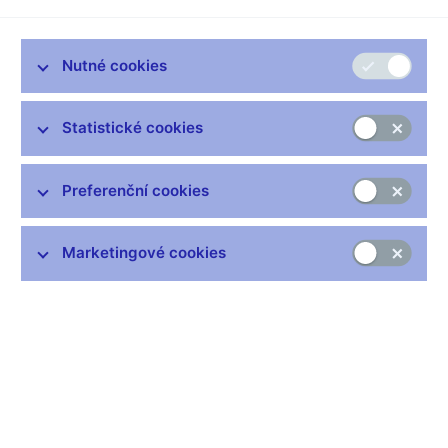
Sdílejte
Nutné cookies
S týdenním předstihem zveřejňujeme úvodní kapitolu Zprávy o
Statistické cookies
měnové politice „Rozhodnutí, aktuální výhled a jeho rizika“,
jejímž autorem je ředitel odboru měnové politiky a fiskálních
Preferenční cookies
analýz Zdeněk Pikhart, boxy a tabulku klíčových
makroindikátorů. Plné znění Zprávy o měnové politice bude
zveřejněno 13. února 2026.
Marketingové cookies
Zůstaňme v kontaktu
Newsletter