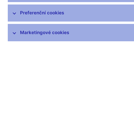
Preferenční cookies
Marketingové cookies
Zůstaňme v kontaktu
Newsle
Nejčastější odkazy
Povinné 
Výměna neplatných
Úřední desk
bankovek
Veřejné zak
Informace k Sberbank CZ
Vyřazování m
Výměna poškozených
Pronájem vol
peněz
Kariéra
Seznamy regulovaných a
registrovaných subjektů
Kurzy devizového trhu