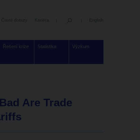
Časté dotazy
Kariéra
English
Řešení krize
Statistika
Výzkum
Bad Are Trade
iffs