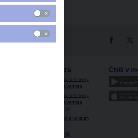
tter
odkazy
ČNB extra
ČNB v m
a
Vystoupení, rozhovory
a články guvernéra
ázky
Vystoupení, rozhovory
ajetku
a články guvernéra
ných prostor
(úplný výpis)
Návštěvnické centrum
ČNB
Historie ČNB