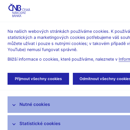
ABO-K
Na našich webových stránkách používáme cookies. K používán
statistických a marketingových cookies potřebujeme váš sou
O ČNB
Měnová
Finanční
můžete užívat i pouze s nutnými cookies; v takovém případě vš
YouTube) nemusí fungovat správně.
politika
stabilita
Bližší informace o cookies, které používáme, naleznete v
Infor
Úvod
Stalo se
Aktuality
Přijmout všechny cookies
Odmítnout všechny cookie
Aktuality
Nutné cookies
Tiskové zprávy
Kalendář
Statistické cookies