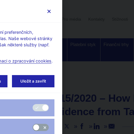
Uživatelská sekce
Stalo se
Pro média
Kontakty
Stížnosti
í preferenčních,
hlas. Naše webové stránky
Dohled a
Bankovky a
Platební styk
Finanční trhy
ak některé služby (např.
regulace
mince
maci o zpracování cookies
.
s
Uložit a zavřít
AKTUALITY
7. 6. 2021
CNB WP 15/2020 – How 
Wars? Evidence from Tar
Sdílejte