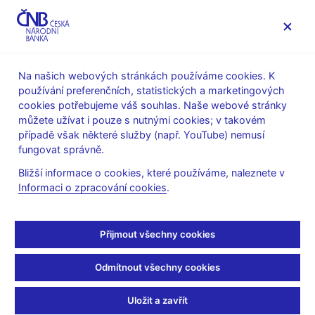
MENU
Na našich webových stránkách používáme cookies. K
používání preferenčních, statistických a marketingových
Úvod
Stalo se
Aktuality
cookies potřebujeme váš souhlas. Naše webové stránky
můžete užívat i pouze s nutnými cookies; v takovém
AKTUALITY
26. 11. 2025
případě však některé služby (např. YouTube) nemusí
CNB WP 13/2025 – Web
fungovat správně.
Bližší informace o cookies, které používáme, naleznete v
Reviews as a New
Informaci o zpracování cookies
.
Leading Indicator for
Přijmout všechny cookies
Nowcasting Travel
Odmítnout všechny cookies
Expenditure in Balance
of Payments Statistics
Uložit a zavřít