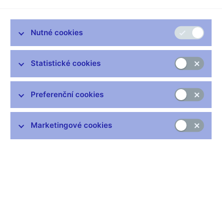
Nutné cookies
Statistické cookies
Zůstaňme v kontaktu
Newsletter
Preferenční cookies
Marketingové cookies
Nejčastější odkazy
Výměna neplatných bankovek
Informace k Sberbank CZ
Výměna poškozených peněz