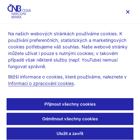
MENU
Na našich webových stránkách používáme cookies. K
používání preferenčních, statistických a marketingových
Úvod
Stalo se
Aktuality
cookies potřebujeme váš souhlas. Naše webové stránky
můžete užívat i pouze s nutnými cookies; v takovém
AKTUALITY
26. 2. 2021
případě však některé služby (např. YouTube) nemusí
CNB WP 12/2020 – A Top-
fungovat správně.
Bližší informace o cookies, které používáme, naleznete v
down Stress-testing
Informaci o zpracování cookies
.
Framework for the
Přijmout všechny cookies
Nonfinancial Corporate
Odmítnout všechny cookies
Sector
Uložit a zavřít
Sdílejte