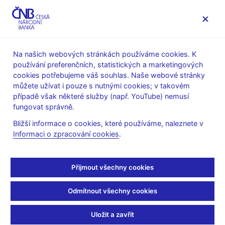
MENU
Na našich webových stránkách používáme cookies. K
používání preferenčních, statistických a marketingových
Úvod
Stalo se
Aktuality
cookies potřebujeme váš souhlas. Naše webové stránky
můžete užívat i pouze s nutnými cookies; v takovém
AKTUALITY
28. 7. 2025
případě však některé služby (např. YouTube) nemusí
CNB WP 10/2025 – Does
fungovat správně.
Bližší informace o cookies, které používáme, naleznete v
Firms’ Financing in
Informaci o zpracování cookies
.
Foreign Currency Matter
Přijmout všechny cookies
for Monetary Policy?
Odmítnout všechny cookies
Sdílejte
Uložit a zavřít