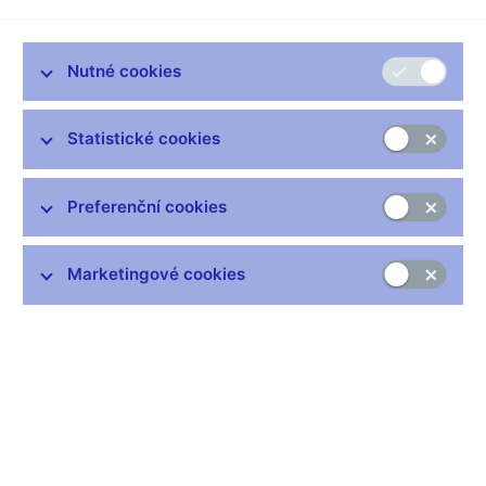
Nutné cookies
Zůstaňme v kontaktu
Newsletter
Statistické cookies
Preferenční cookies
Marketingové cookies
Nejčastější odkazy
Výměna neplatných bankovek
Informace k Sberbank CZ
Výměna poškozených peněz
Seznamy regulovaných a registrovaných subjektů