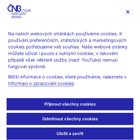
MENU
Na našich webových stránkách používáme cookies. K
používání preferenčních, statistických a marketingových
Úvod
Stalo se
Aktuality
cookies potřebujeme váš souhlas. Naše webové stránky
můžete užívat i pouze s nutnými cookies; v takovém
AKTUALITY
24. 1. 2020
případě však některé služby (např. YouTube) nemusí
Banks´Credit Losses and
fungovat správně.
Bližší informace o cookies, které používáme, naleznete v
Provisioning over the
Informaci o zpracování cookies
.
Business Cycle:
Přijmout všechny cookies
Implications for IFRS 9
Odmítnout všechny cookies
Sdílejte
Uložit a zavřít