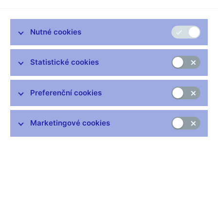
Nutné cookies
Zůstaňme v kontaktu
Newsletter
Statistické cookies
Preferenční cookies
Marketingové cookies
Nejčastější odkazy
Výměna neplatných bankovek
Informace k Sberbank CZ
Výměna poškozených peněz
Seznamy regulovaných a registrovaných subjektů