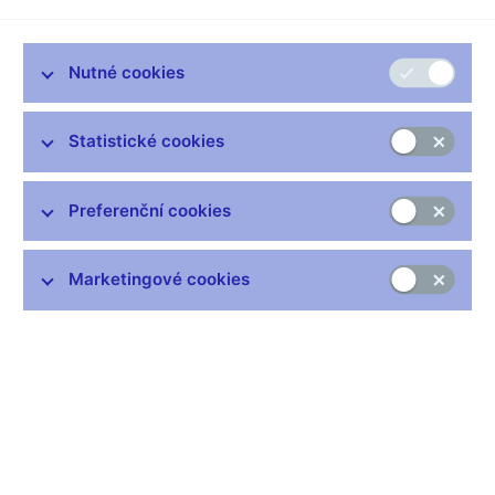
Zůstaňme v kontaktu
Newsletter
Nutné cookies
Statistické cookies
Preferenční cookies
Nejčastější odkazy
Výměna neplatných bankovek
Marketingové cookies
Informace k Sberbank CZ
Výměna poškozených peněz
Seznamy regulovaných a registrovaných subjektů
Kurzy devizového trhu
IBAN - mezinárodní číslo účtu
Aktuální prognóza