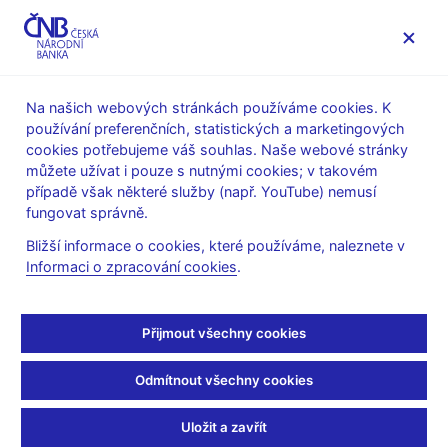
MENU
Na našich webových stránkách používáme cookies. K
používání preferenčních, statistických a marketingových
Úvod
Stalo se
Aktuality
cookies potřebujeme váš souhlas. Naše webové stránky
můžete užívat i pouze s nutnými cookies; v takovém
AKTUALITY
31. 7. 2026
případě však některé služby (např. YouTube) nemusí
Bankovní statistika –
fungovat správně.
Bližší informace o cookies, které používáme, naleznete v
komentář
Informaci o zpracování cookies
.
Sdílejte
Přijmout všechny cookies
Odmítnout všechny cookies
Uložit a zavřít