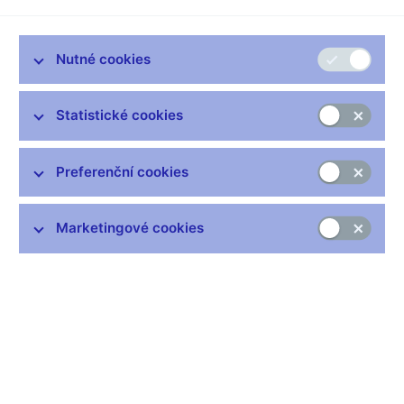
Nutné cookies
Zůstaňme v kontaktu
Newsletter
Statistické cookies
Preferenční cookies
Marketingové cookies
Nejčastější odkazy
Výměna neplatných bankovek
Informace k Sberbank CZ
Výměna poškozených peněz
Seznamy regulovaných a registrovaných subjektů