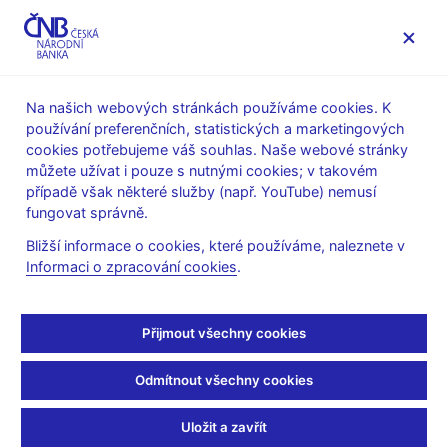
MENU
Na našich webových stránkách používáme cookies. K
používání preferenčních, statistických a marketingových
Úvod
Stalo se
Aktuality
cookies potřebujeme váš souhlas. Naše webové stránky
můžete užívat i pouze s nutnými cookies; v takovém
AKTUALITY
11. 4. 2025
případě však některé služby (např. YouTube) nemusí
Aleš Michl: Deficity
fungovat správně.
Bližší informace o cookies, které používáme, naleznete v
veřejných financí jsou
Informaci o zpracování cookies
.
pro inflaci násobně horší
Přijmout všechny cookies
než cla
Odmítnout všechny cookies
Sdílejte
Uložit a zavřít