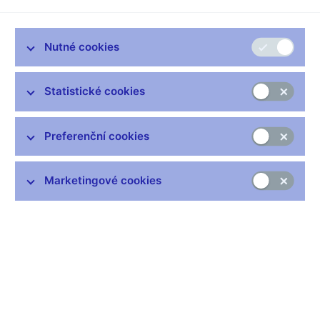
vývoj a měnová politika ČNB
pro Ekonomické fórum Komerční
banky, jehož záznam byl zveřejněn dne 26. 11. 2021.
Nutné cookies
Prezentace (pdf, 1 MB)
Záznam
Statistické cookies
Preferenční cookies
Zůstaňme v kontaktu
Newsletter
Marketingové cookies
Nejčastější odkazy
Výměna neplatných bankovek