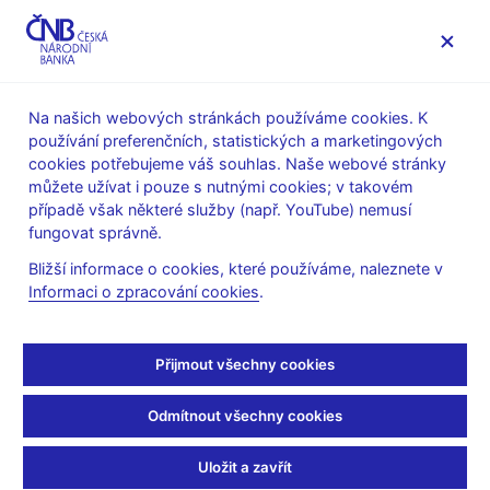
MENU
Na našich webových stránkách používáme cookies. K
používání preferenčních, statistických a marketingových
Úvod
Stalo se
Aktuality
cookies potřebujeme váš souhlas. Naše webové stránky
můžete užívat i pouze s nutnými cookies; v takovém
AKTUALITY
26. 11. 2021
případě však některé služby (např. YouTube) nemusí
Aktuální ekonomický
fungovat správně.
Bližší informace o cookies, které používáme, naleznete v
vývoj a měnová politika
Informaci o zpracování cookies
.
ČNB
Přijmout všechny cookies
Sdílejte
Odmítnout všechny cookies
Uložit a zavřít
Prezentace viceguvernéra Marka Mory
Aktuální ekonomický