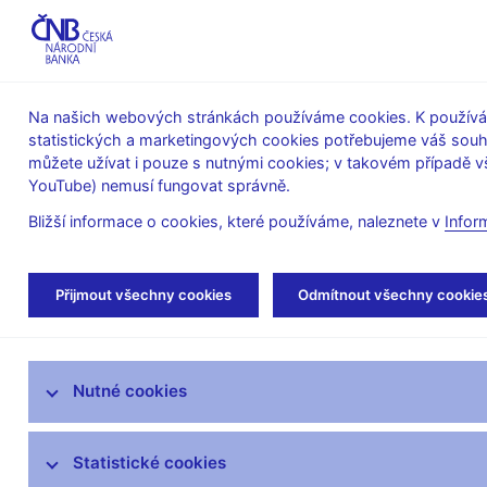
ABO-K
Na našich webových stránkách používáme cookies. K používán
statistických a marketingových cookies potřebujeme váš sou
O ČNB
Měnová
Finanční
můžete užívat i pouze s nutnými cookies; v takovém případě vš
YouTube) nemusí fungovat správně.
politika
stabilita
Bližší informace o cookies, které používáme, naleznete v
Infor
Úvod
Stalo se
Aktuality
Přijmout všechny cookies
Odmítnout všechny cookie
Aktuality
Nutné cookies
Tiskové zprávy
Kalendář
Statistické cookies