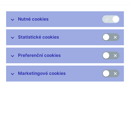
Příprava návrhů platidla – soutěžní podmínky (pdf, 1,8 MB)
Technická příprava platidla – výsledky soutěže
Nutné cookies
Statistické cookies
Preferenční cookies
Marketingové cookies
Dnem 18. června 2025 vydává Česká národní banka pamětní
stříbrnou dvousetkorunu ke 100. výročí nálezu plastiky ženy v
Dolních Věstonicích, tzv. Věstonické venuše. Dvousetkoruna je
ražena ze slitiny obsahující 925 dílů stříbra a 75 dílů mědi
a vydává se ve dvojím provedení, v běžném a špičkovém
(proof), které se liší povrchovou úpravou a provedením hrany.