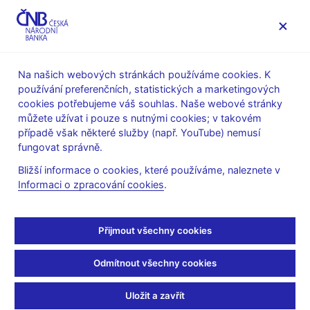
MENU
Na našich webových stránkách používáme cookies. K
používání preferenčních, statistických a marketingových
Úvod
Bankovky a mince
Numizmatika
cookies potřebujeme váš souhlas. Naše webové stránky
Stříbrné mince
2025
můžete užívat i pouze s nutnými cookies; v takovém
Pamětní stříbrné mince ke 100. výročí nálezu plastiky ženy v
případě však některé služby (např. YouTube) nemusí
Dolních Věstonicích, tzv. Věstonické venuše
fungovat správně.
Pamětní stříbrné mince
Bližší informace o cookies, které používáme, naleznete v
Informaci o zpracování cookies
.
ke 100. výročí nálezu
plastiky ženy v Dolních
Přijmout všechny cookies
Věstonicích, tzv.
Odmítnout všechny cookies
Věstonické venuše
Uložit a zavřít