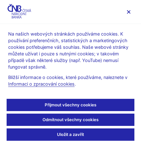
MENU
Na našich webových stránkách používáme cookies. K
používání preferenčních, statistických a marketingových
Úvod
Bankovky a mince
Numizmatika
cookies potřebujeme váš souhlas. Naše webové stránky
Stříbrné mince
2011
můžete užívat i pouze s nutnými cookies; v takovém
PSM ke 400. výročí úmrtí Petra Voka z Rožmberka
případě však některé služby (např. YouTube) nemusí
fungovat správně.
PSM ke 400. výročí úmrtí
Bližší informace o cookies, které používáme, naleznete v
Petra Voka z Rožmberka
Informaci o zpracování cookies
.
Příprava návrhů platidla - soutěžní podmínky (pdf, 1,1 MB)
Přijmout všechny cookies
Technická příprava platidla - výsledky soutěže
Odmítnout všechny cookies
Uložit a zavřít