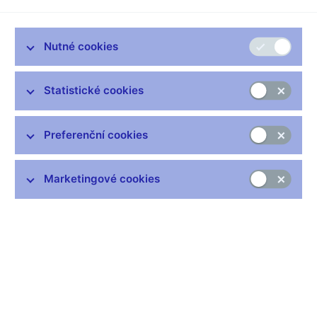
Nutné cookies
Statistické cookies
Petr Vok byl posledním představitelem významného
šlechtického rodu Rožmberků. Jeho 400. výročí úmrtí
Preferenční cookies
připomíná pamětní stříbrná dvousetkoruna, kterou Česká
národní banka vydává 19. října 2011 do oběhu.
Marketingové cookies
Výtvarný návrh mince byl vybrán v neomezené anonymní
soutěži vyhlášené ČNB v únoru 2010, jíž se zúčastnilo 21
autorů, kteří zaslali celkem 27 sádrových modelů. Předložené
návrhy hodnotila Komise pro posuzování návrhů na české
peníze 4. 5. 2010 za přítomnosti odborné poradkyně pro
historická témata prof. PhDr. Marie Bláhové z Filosofické fakulty
UK v Praze. První cenu a doporučení k realizaci získal návrh
MgA. Jana Háska, druhou cenu komise udělila návrhu
Jaroslava Bejvla a na třetím místě se umístil návrh Mgr. Petra