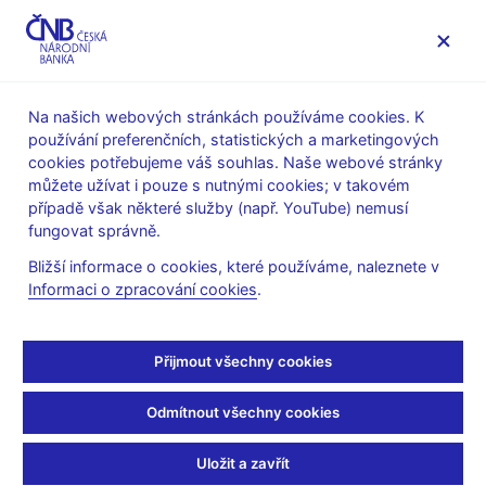
English
Na našich webových stránkách používáme cookies. K
používání preferenčních, statistických a marketingových
cookies potřebujeme váš souhlas. Naše webové stránky
můžete užívat i pouze s nutnými cookies; v takovém
případě však některé služby (např. YouTube) nemusí
fungovat správně.
Vznik Národní banky
Bližší informace o cookies, které používáme, naleznete v
Informaci o zpracování cookies
.
Československé
Hlavní milníky, osobnosti a myšlenky spojené se vznikem
Přijmout všechny cookies
Národní banky Československé v roce 1926.
Odmítnout všechny cookies
27. května 1924
Uložit a zavřít