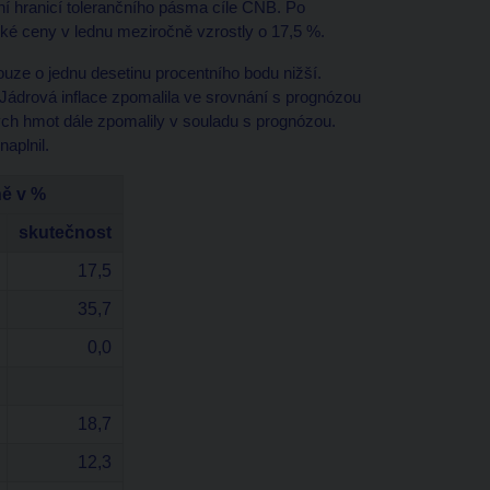
ní hranicí tolerančního pásma cíle ČNB. Po
ké ceny v lednu meziročně vzrostly o 17,5 %.
uze o jednu desetinu procentního bodu nižší.
Jádrová inflace zpomalila ve srovnání s prognózou
ných hmot dále zpomalily v souladu s prognózou.
aplnil.
ně v %
skutečnost
17,5
35,7
0,0
18,7
12,3