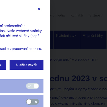
Uživatelská sekce
Stalo se
Pro média
Kontakty
Stížnosti
í preferenčních,
hlas. Naše webové stránky
Dohled a
Bankovky a
Platební styk
Finanční trhy
ak některé služby (např.
regulace
mince
maci o zpracování cookies
.
entáře ČNB ke zveřejněným statistickým údajům o inflaci a HDP
s
Uložit a zavřít
10. 2. 2023
Inflace v lednu 2023 v 
Komentář ČNB ke zveřejněným údajům o vývoji inflace v led
Podle dnes zveřejněných údajů vzrostla v lednu 2023 cenová 
prosincem zrychlila, což bylo významně ovlivněno ukončením