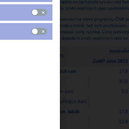
příspěvku na energie, a nadále se nacházela vysoko nad hor
očištění o primární dopady změn nepřímých daní spotřebitels
Lednová inflace byla ve srovnání se zimní prognózou ČNB po
Regulované ceny rostly o něco méně, než bylo predikováno. 
výrazněji, ceny potravin naopak rostly rychleji. Ceny pohon
Předpoklad o primárních dopadech změn nepřímých daní se n
meziroč
leden 2023
ZoMP zima 2023
Index spotřebitelských cen
17,6
Regulované ceny
37,0
Primární dopady změn daní
0,0
Očištěno o změny nepřímých daní
Ceny potravin, nápoje, tabák
17,0
Jádrová inflace
12,9