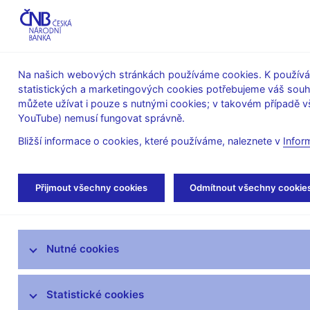
ABO-K
Na našich webových stránkách používáme cookies. K používán
statistických a marketingových cookies potřebujeme váš sou
O ČNB
Měnová
Finanční
můžete užívat i pouze s nutnými cookies; v takovém případě vš
YouTube) nemusí fungovat správně.
politika
stabilita
Bližší informace o cookies, které používáme, naleznete v
Infor
Úvod
Veřejnost
Servis pro média
Kom
Přijmout všechny cookies
Odmítnout všechny cookie
Servis pro média
Nutné cookies
Tiskové zprávy
Autorské články, rozhovory
Statistické cookies
Vystoupení a rozhovory guvernéra