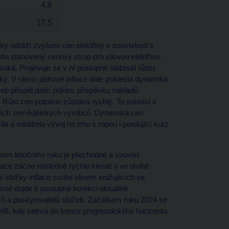
4,6
17,5
 odráží zvýšení cen elektřiny v souvislosti s
 stanovený cenový strop pro silovou elektřinu.
soká. Projevuje se v ní postupné slábnutí růstu
. V rámci jádrové inflace dále poklesla dynamika
eb přispěl další pokles příspěvku nákladů
Růst cen potravin zůstává rychlý. To souvisí s
cích zemědělských výrobců. Dynamika cen
 a odrážela vývoj na trhu s ropou i posilující kurz
em letošního roku je přechodné a souvisí
ace začne následně rychle klesat a ve druhé
í složky inflace zvolní vlivem snižujících se
sně dojde k postupné korekci aktuálně
ů a poskytovatelů služeb. Začátkem roku 2024 se
 ČNB, kde setrvá do konce prognostického horizontu.