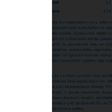
Ceny pohonných hmot
3,2
Měnověpolitická inflace
17,6
Mimořádně vysoký lednový růst regulovaných cen z velké míry
ukončením zmíněného úsporného tarifu a přechodem na vládou
Jádrová inflace v lednu dále zvolnila, zůstává však nadále vy
zahraničních průmyslových cen a utlumování domácí poptávky
jak cen zboží, tak cen služeb. Ke zpomalování růstu cen služ
vlastnického bydlení v podobě tzv. imputovaného nájemného. 
předchozím vysokým růstem cen agrárních komodit i domá
pohonných hmot se v lednu v meziročním vyjádření dále snížila
koruny.
Zimní prognóza očekává, že zrychlení cenového růstu počátk
zejména s výrazným zrychlením růstu regulovaných cen. Infl
polovině letošního roku se sníží na jednociferné hodnoty. Tržn
nákladových tlaků ze zahraničí i z domácí ekonomiky. Souča
kulminujících ziskových marží domácích výrobců, obchodník
celková i měnověpolitická inflace sníží do blízkosti 2% cíle
K tomu přispěje i zpřísněná měnová politika.