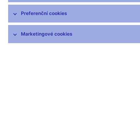
čnBlog
ČNBvlog
Preferenční cookies
ČNBpodcast
Fotogalerie
Marketingové cookies
Komentáře ČNB ke zveřejněným
statistickým údajům o inflaci a HDP
Audio, video
Prezentace pro novináře
Vystoupení, konference, semináře
Mediální karanténa
Harmonogramy a další informace
Kontakty