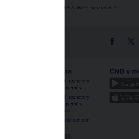
Luboš Komárek, náměstek ředitele sekce měnové
tter
odkazy
ČNB extra
ČNB v m
a
Vystoupení, rozhovory
a články guvernéra
ázky
Vystoupení, rozhovory
ajetku
a články guvernéra
ných prostor
(úplný výpis)
Návštěvnické centrum
ČNB
Historie ČNB