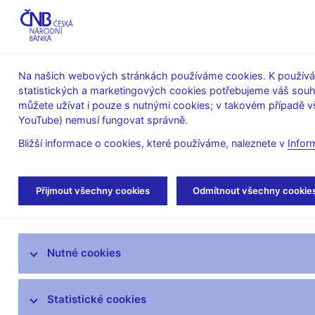
ABO-K
Na našich webových stránkách používáme cookies. K používán
statistických a marketingových cookies potřebujeme váš sou
O ČNB
Měnová
Finanční
můžete užívat i pouze s nutnými cookies; v takovém případě vš
YouTube) nemusí fungovat správně.
politika
stabilita
Bližší informace o cookies, které používáme, naleznete v
Infor
Úvod
Veřejnost
Servis pro média
Aut
Přijmout všechny cookies
Odmítnout všechny cookie
Servis pro média
Nutné cookies
Tiskové zprávy
Autorské články, rozhovory
Statistické cookies
Vystoupení a rozhovory guvernéra