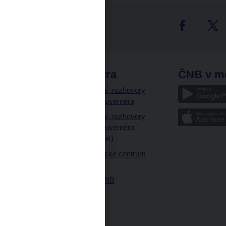
tter
odkazy
ČNB extra
ČNB v m
a
Vystoupení, rozhovory
a články guvernéra
ázky
Vystoupení, rozhovory
ajetku
a články guvernéra
ných prostor
(úplný výpis)
Návštěvnické centrum
ČNB
Historie ČNB