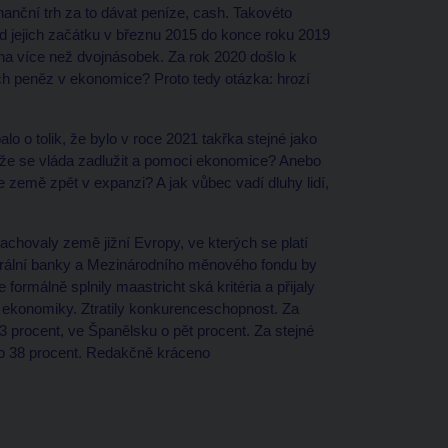
anční trh za to dávat peníze, cash. Takovéto
Od jejich začátku v březnu 2015 do konce roku 2019
dy na více než dvojnásobek. Za rok 2020 došlo k
ých peněz v ekonomice? Proto tedy otázka: hrozí
lo o tolik, že bylo v roce 2021 takřka stejné jako
 Může se vláda zadlužit a pomoci ekonomice? Anebo
e země zpět v expanzi? A jak vůbec vadí dluhy lidí,
achovaly země jižní Evropy, ve kterých se platí
trální banky a Mezinárodního měnového fondu by
ormálně splnily maastricht ská kritéria a přijaly
tu ekonomiky. Ztratily konkurenceschopnost. Za
3 procent, ve Španělsku o pět procent. Za stejné
 o 38 procent. Redakčně kráceno