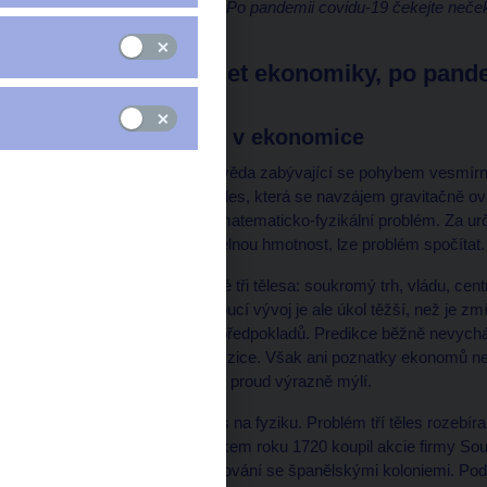
ekonomiky s podtitulem Po pandemii covidu-19 čekejte neče
Universum.
Aleš Michl: Reset ekonomiky, po pand
– díl 3.
Problém tří těles v ekonomice
Nebeská mechanika je věda zabývající se pohybem vesmírných
předpovědět pohyb tří těles, která se navzájem gravitačně o
dodnes těžko řešitelný matematicko-fyzikální problém. Za ur
proti ostatním zanedbatelnou hmotnost, lze problém spočítat.
V ekonomice máme také tři tělesa: soukromý trh, vládu, ce
nimi a předpovědět budoucí vývoj je ale úkol těžší, než je zmí
mnoho zjednodušení a předpokladů. Predikce běžně nevychá
akce a reakce jako ve fyzice. Však ani poznatky ekonomů nej
že se jeden ekonomický proud výrazně mýlí.
Třeba Newton byl génius na fyziku. Problém tří těles rozebíral
výrazně prodělal. Počátkem roku 1720 koupil akcie firmy South
Měl monopol na obchodování se španělskými koloniemi. Podpor