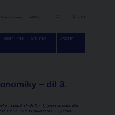
Časté dotazy
Kariéra
English
Řešení krize
Statistika
Výzkum
onomiky – díl 3.
ky z několika knih. Každý týden se jeden titul
Aleše Michla, nového guvernéra ČNB, Reset