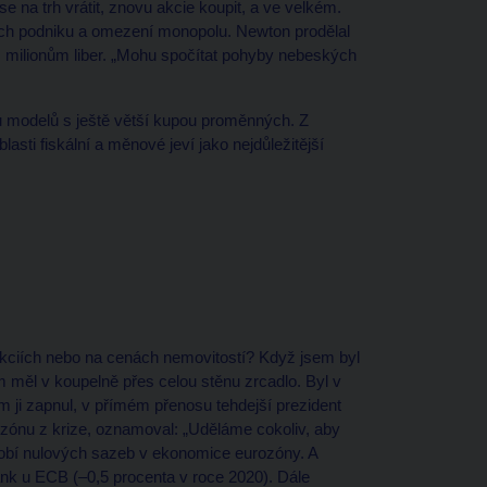
e na trh vrátit, znovu akcie koupit, a ve velkém.
ích podniku a omezení monopolu. Newton prodělal
em milionům liber. „Mohu spočítat pohyby nebeských
u modelů s ještě větší kupou proměnných. Z
lasti fiskální a měnové jeví jako nejdůležitější
a akciích nebo na cenách nemovitostí? Když jsem byl
 měl v koupelně přes celou stěnu zrcadlo. Byl v
m ji zapnul, v přímém přenosu tehdejší prezident
ozónu z krize, oznamoval: „Uděláme cokoliv, aby
období nulových sazeb v ekonomice eurozóny. A
nk u ECB (–0,5 procenta v roce 2020). Dále