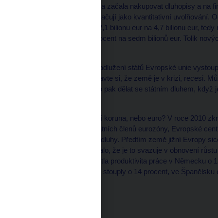
Evropská centrální banka začala nakupovat dluhopisy a na fin
nákupy se odborněji označují jako kvantitativní uvolňování. 
vzrostla bilance ECB z 2,1 bilionu eur na 4,7 bilionu eur, te
dalšímu nárůstu o 50 procent na sedm bilionů eur. Tolik nov
velká inflace?
Ad 2. Poprvé v historii zadlužení států Evropské unie vystoupa
jejich roční HDP. Představte si, že země je v krizi, recesi.
tím riskuje bankrot? A co pak dělat se státním dluhem, když j
firem, bank?
Ad 3. Je pro Česko lepší koruna, nebo euro? V roce 2010 zkr
eurem. Bez pomoci ostatních členů eurozóny, Evropské cen
nebyly schopny splácet dluhy. Předtím země jižní Evropy sice f
euro, v krizi se ale ukázalo, že je to svazuje v obnovení růs
první dekádu eura vzrostla produktivita práce v Německu o 1
období platy v Německu stouply o 14 procent, ve Španělsku
Redakčně kráceno