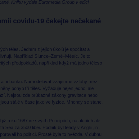
kané. Knihu vydala Euromedia Group v edici
emii covidu-19 čekejte nečekané
 těles. Jedním z jejích úkolů je spočítat a
vlivňují. Například Slunce–Země–Měsíc. Je to
čitých předpokladů, například když má jedno těleso
ntrální banku. Namodelovat vzájemné vztahy mezi
něný pohyb tří těles. Vyžaduje nejen jedno, ale
zí. Nejsou zde průkazné zákony gravitace nebo
sou stálé v čase jako ve fyzice. Mnohdy se stane,
 již roku 1687 ve svých Principiích, na akciích ale
 Sea za 3500 liber. Podnik byl tehdy v Anglii „in“.
ovali ho politici. Prostě byla to hvězda. V dubnu