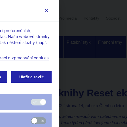
Uživatelská sekce
Stalo se
Pro média
Kontakty
Stížnosti
í preferenčních,
hlas. Naše webové stránky
Dohled a
Bankovky a
Platební styk
Finanční trhy
ak některé služby (např.
regulace
mince
maci o zpracování cookies
.
orské články, rozhovory
s
Uložit a zavřít
13. 7. 2022
Michl Aleš
Ukázka z knihy Reset ek
Aleš Michl
(E15 13. 7. 2022 strana 14, rubrika Čtení na léto)
Vážení čtenáři, v průběhu letních měsíců vám nabídneme úryv
představí pěti ukázkami. Tento týden představujeme knihu 