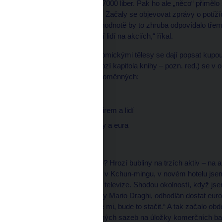
Newton prodal akcie za 7000 liber. Pak ho ale „něco“ přimělo s
Jenomže euforie opadla. Začaly se objevovat zprávy o potíž
20 tisíc liber – v dnešní hodnotě by to zhruba odpovídalo tř
těles, ale nikoliv šílenství lidí na akciích,“ říkal.
Vztahy mezi třemi ekonomickými tělesy se dají popsat kupo
Deníku restartu (předchozí kapitola knihy – pozn. red.) se v ob
především tři skupiny proměnných:
Inflace a ceny aktiv
Dluhy státu, bank, firem a lidí
Stabilita měn koruny a eura
Konkrétněji:
Ad 1. Přijde velká inflace? Hrozí bubliny na trzích aktiv – n
v roce 2012 na jihu Číny v Kchun-mingu, v novém hotelu jsem
něm zabudovaný displej televize. Shodou okolností, když jse
Evropské centrální banky Mario Draghi, odhodlán dostat eur
eurozóna přežila. A věřte mi, bude to stačit.“ A tak začalo 
později dokonce i záporných sazeb na úložky komerčních ba