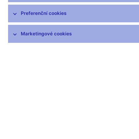
čnBlog
ČNBvlog
Preferenční cookies
ČNBpodcast
Fotogalerie
Marketingové cookies
Komentáře ČNB ke zveřejněným
statistickým údajům o inflaci a HDP
Audio, video
Prezentace pro novináře
Vystoupení, konference, semináře
Mediální karanténa
Harmonogramy a další informace
Kontakty