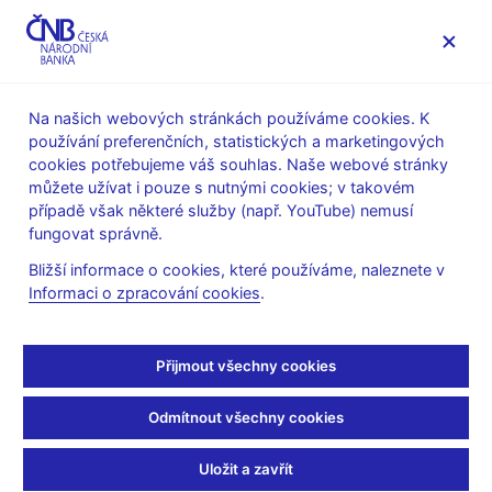
MENU
Na našich webových stránkách používáme cookies. K
používání preferenčních, statistických a marketingových
Úvod
Veřejnost
Servis pro média
cookies potřebujeme váš souhlas. Naše webové stránky
Autorské články, rozhovory
můžete užívat i pouze s nutnými cookies; v takovém
případě však některé služby (např. YouTube) nemusí
20. 12. 2013
Singer Miroslav
fungovat správně.
Slabá koruna? Ceny
Bližší informace o cookies, které používáme, naleznete v
Informaci o zpracování cookies
.
porostou jen minimálně
Jan Klička
(Deník 20.12.2013 strana: 13, rubrika Události)
Přijmout všechny cookies
Praha - Není časté, aby se lidé v obchodech či hospodách bavili
Odmítnout všechny cookies
o tom, co dělá či nedělá Česká národní banka (ČNB). Když ale
7. listopadu centrální bankéři rozhodli o oslabení koruny, stala
Uložit a zavřít
se měnová politika tématem dne. Proč ale národní banka