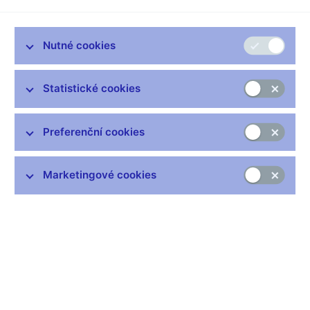
oslabuje vlastní měnu? "Dlouhodobý pokles cen by se nakonec
negativně dotkl hlavně těch nejchudších," říká guvernér ČNB
Miroslav Singer.
Nutné cookies
* Za normálních okolností je ČNB nesmírně klidnou
institucí. Poté, co bankéři oslabili korunu, je ale najednou
Statistické cookies
všude plno komentářů a lidé vás obviňují z nové vlny
zdražování. Jaké to je, slyšet kritiku, se kterou jste dosud
nebyli nikdy tak masivně konfrontováni?
Preferenční cookies
Příjemné to není, to by nebylo určitě nikomu, ale na druhou
stranu centrálním bankám se toto stává. Mnozí naši kolegové v
Marketingové cookies
zahraničí zažívají dlouhodobě i mnohem nepříjemnější situace.
Je to dané tím, že když je centrální banka najednou vidět,
většinou narušuje nějaké očekávání budoucího vývoje, a to
nesou ti, kteří ten vývoj očekávali jinak, velmi nelibě. Už od
druhé světové války se to centrálním bankám stávalo, bankéři
pravidelně narušovali očekávání inflace. Celá 80. léta byli
centrální bankéři zločinci, kteří rozbíjeli spirálu růstu cen, mezd
a inflace, která přišla po ropné krizi v 70. letech. V poslední době
se ale centrálním bankám stává pravidelněji, že rozbíjejí