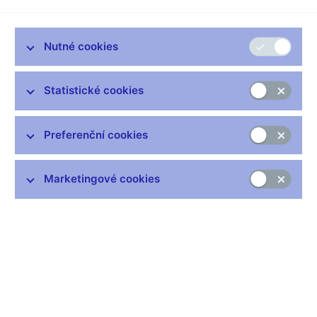
upozorňovat a podle viceguvernéra centrální banky Vladimíra
Tomšíka se zvýšila šance, že banky budou muset držet více
svého kapitálu v rezervách. ČNB totiž od září loňského roku na
Nutné cookies
základě nové evropské regulace může bankám přikázat, aby
vytvářely takzvanou proticyklickou kapitálovou rezervu. Ta
slouží bankám pro horší časy, když ekonomika zpomaluje a
Statistické cookies
někteří klienti přestanou splácet své úvěry. Zatím byla sazba
této rezervy vždy nulová, nicméně podle oslovených odborníků
a bank je velice pravděpodobné, že už příští rok nulová nebude.
Preferenční cookies
Viceguvernér Vladimír Tomšík v krátkém rozhovoru pro HN
odpovídá, proč centrální banka o zavedení této sazby uvažuje
či zda další požadavky na banky omezí poskytování úvěrů a
Marketingové cookies
zpomalí ekonomický růst.
Připravuje či zvažuje centrální banka zavedení nové
kapitálové rezervy?
Proticyklická kapitálová rezerva je nástroj, který do praxe
zavedla evropská směrnice CRD IV. My určujeme sazbu této
rezervy čtvrtletně již od září loňského roku. Při posledním
rozhodování o nastavení této sazby v září letošního roku se