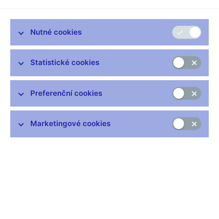
pro jeden časopis takový hezký rébus. Jmenovalo se to: Jak
spočítat hosty na párty a zamotat přitom hlavu úřadům. Příběh
zněl:
Nutné cookies
Martin se chlubí Tomášovi, jakou měl během lockdownu pěknou
narozeninovou oslavu:
Statistické cookies
„To byla ale super párty.“
„A kdo tam všechno byl?“
„No, byl tam děda, babička, dva tátové, dvě matky, čtyři děti, tři
Preferenční cookies
vnoučata, jeden bratr, dvě sestry, dva synové, dvě dcery, jeden
tchán, jedna tchyně a jedna snacha.“
„Páni! Tolik lidí? Vždyť stále platila vládní opatření a tehdy mohlo
Marketingové cookies
být ve vnitřních prostorech maximálně deset lidí!“
Myslíte, že Martin porušil tehdejší opatření? Respektive,
matematicky by otázka mohla znít: Věděli byste, jaký je
nejmenší počet osob, který by vyhovoval Martinovu popisu
společnosti na večírku?
Na první pohled se možná zdá, že stačí všechny sečíst, tedy
děda plus babička plus dva tátové plus dvě matky plus čtyři děti