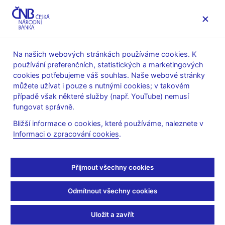
MENU
Na našich webových stránkách používáme cookies. K
používání preferenčních, statistických a marketingových
Úvod
Veřejnost
Servis pro média
cookies potřebujeme váš souhlas. Naše webové stránky
Autorské články, rozhovory
můžete užívat i pouze s nutnými cookies; v takovém
případě však některé služby (např. YouTube) nemusí
30. 5. 2022
Michl Aleš
fungovat správně.
Matematické odvození
Bližší informace o cookies, které používáme, naleznete v
Informaci o zpracování cookies
.
cesty k optimismu
Aleš Michl
(Mladá fronta DNES 30. 5. 2022 strana 8, rubrika
Přijmout všechny cookies
Názory)
Odmítnout všechny cookies
Jestřábi a holubice
Jak moc se život i ekonomika mohou změnit za rok! Vezměte
Uložit a zavřít
si, že před rokem jsme s Terezou Bártlovou z matfyzu sepsali