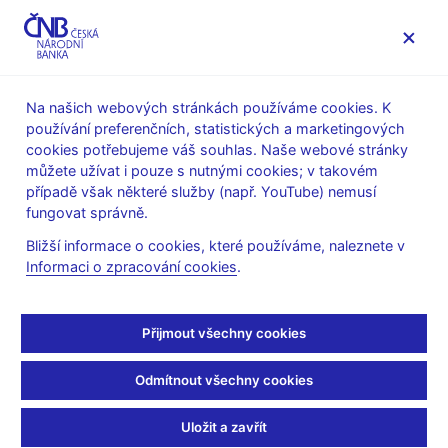
MENU
Na našich webových stránkách používáme cookies. K
používání preferenčních, statistických a marketingových
Úvod
Veřejnost
Servis pro média
cookies potřebujeme váš souhlas. Naše webové stránky
Autorské články, rozhovory
můžete užívat i pouze s nutnými cookies; v takovém
případě však některé služby (např. YouTube) nemusí
17. 4. 2026
Kubíček Jan
fungovat správně.
Jan Kubíček: Inflaci
Bližší informace o cookies, které používáme, naleznete v
Informaci o zpracování cookies
.
dokážeme udržet blízko
tří procent
Přijmout všechny cookies
Rozhovor s
Janem Kubíčkem, členem bankovní rady ČNB
Odmítnout všechny cookies
Barbora Sedláková
(MF Dnes 17. 4. 2026)
Uložit a zavřít
Ačkoliv ceny pohonných hmot v březnu skokově vzrostly,