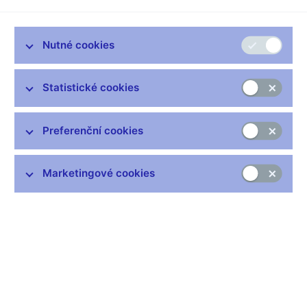
s kolegyní Evou Zamrazilovou došel pěšky přes I. a II. nádvoří
ke vstupu do Pražského hradu. Kolegové Jan Frait a Karina
Kubelková dorazili dříve. Prezident Miloš Zeman kolegy
Nutné cookies
jmenoval členy bankovní rady České národní banky k 1.
červenci na šest let.
Statistické cookies
Naposledy ve starém složení bude bankovní rada o úrokových
sazbách rozhodovat 22. června. Novou bankovní radu pak čeká
pracovní léto. Hned 11. července bude důležitá interní schůzka
Preferenční cookies
se sekcí měnovou nad novými předpoklady prognózy. O týden
později, 18. července, další důležitá schůzka nad možnými
scénáři dalšího ekonomického vývoje. To vše jsou podstatné
Marketingové cookies
vstupy do makroekonomické prognózy ČNB. A 4. srpna
rozhodování o úrokových sazbách, poprvé v novém složení.
Při jmenování guvernérem, 11. května, jsem řekl: „Cílem bude
postupný návrat inflace k úrovni 2 procent. Předpokládám, že to
bude trvat dva roky. Problém je, že většina inflace je nákladová.
Je k nám dovezena, hlavně přes drahé energie. Jak jsme se
doposud přesvědčili, nedá se rychle zkrotit přes razantní
zvyšování úrokových sazeb... Co je důležité, ke zbrzdění