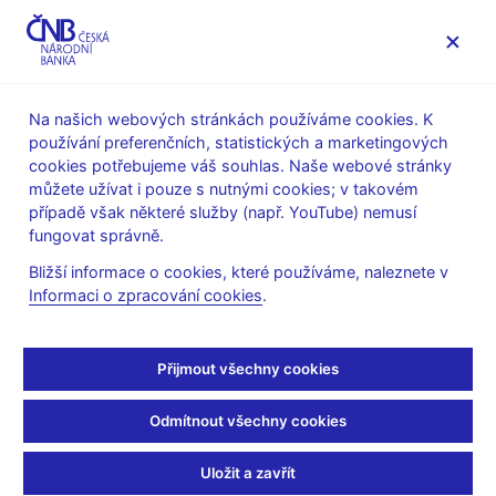
MENU
Na našich webových stránkách používáme cookies. K
používání preferenčních, statistických a marketingových
Úvod
Veřejnost
Servis pro média
cookies potřebujeme váš souhlas. Naše webové stránky
Autorské články, rozhovory
můžete užívat i pouze s nutnými cookies; v takovém
případě však některé služby (např. YouTube) nemusí
13. 6. 2022
Michl Aleš
fungovat správně.
Cesta na Hrad a do
Bližší informace o cookies, které používáme, naleznete v
Informaci o zpracování cookies
.
národní banky 2
Aleš Michl
(Mladá fronta DNES 13. 6. 2022 strana 8, rubrika
Přijmout všechny cookies
Názory)
Odmítnout všechny cookies
Jestřábi a holubice
Stejně jako před měsícem, kdy jsem šel na Pražský hrad na
Uložit a zavřít
jmenování guvernérem. Jen jsem už nešel sám. Ve středu jsem