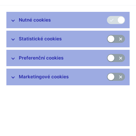
kvalita
Nutné cookies
00:00
14:24
LQ
Statistické cookies
Přehrávač
00:00
00:00
hudby
Preferenční cookies
Marketingové cookies
Zůstaňme v kontaktu
Newsletter