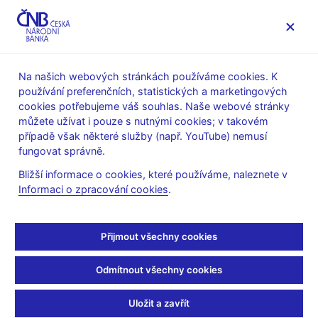
MENU
Na našich webových stránkách používáme cookies. K
používání preferenčních, statistických a marketingových
Úvod
Veřejnost
Servis pro média
Audio, video
cookies potřebujeme váš souhlas. Naše webové stránky
můžete užívat i pouze s nutnými cookies; v takovém
23. 09. 2010
případě však některé služby (např. YouTube) nemusí
Záznam z tiskové
fungovat správně.
Bližší informace o cookies, které používáme, naleznete v
konference bankovní
Informaci o zpracování cookies
.
rady dne 23.9.2010
Přijmout všechny cookies
Přehrávač
videa
Odmítnout všechny cookies
Uložit a zavřít
Nízká