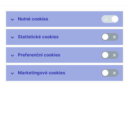
Vysoká
Nutné cookies
kvalita
Statistické cookies
00:00
01:08:41
HQ
Preferenční cookies
Prezentace (pdf, 5 MB, anglicky)
Marketingové cookies
Video (mp4, 3,9 GB, anglicky)
Audio (mp3, 63 MB, anglicky)