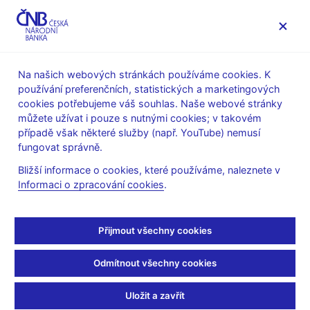
MENU
Na našich webových stránkách používáme cookies. K
používání preferenčních, statistických a marketingových
Úvod
Veřejnost
Servis pro média
Audio, video
cookies potřebujeme váš souhlas. Naše webové stránky
můžete užívat i pouze s nutnými cookies; v takovém
08. 11. 2024
případě však některé služby (např. YouTube) nemusí
Nová prognóza ČNB
fungovat správně.
Bližší informace o cookies, které používáme, naleznete v
(Zpráva o měnové
Informaci o zpracování cookies
.
politice – podzim 2024)
Přijmout všechny cookies
Setkání viceguvernérky ČNB Evy Zamrazilové s analytiky
(anglicky)
Odmítnout všechny cookies
Přehrávač
Uložit a zavřít
videa