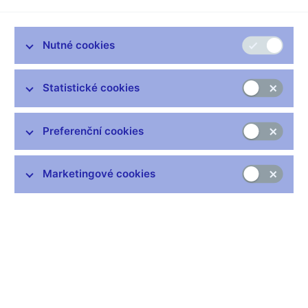
aktivy. Většina stablecoinů funguje na principu blockchainu, což
investorům umožňuje snáze s nimi obchodovat na
kryptoburzách. V tomto článku se zabýváme vztahem
Nutné cookies
stablecoinů k tradičním financím, různými zdroji poptávky po
stablecoinech a zároveň i postavením digitálních měn
Statistické cookies
centrálních bank (central bank digital currencies, CBDC)
v ekosystému kryptoaktiv v podmínkách přítomnosti
soukromých stablecoinů.
Preferenční cookies
Vyšlo v publikaci Globální ekonomický výhled – březen 2020
(pdf, 1 MB)
Marketingové cookies
Úvod
Ačkoli první kryptoměny byly svými tvůrci propagovány
jakožto inovativní forma peněžní směny, jejich skutečná
atraktivita se zatím projevila v podobě snadno dostupné (i
když spekulativní) investiční příležitosti.
Naopak využitelnost
kryptoaktiv k transakcím zatím většinou budila zklámání, a to
nejen kvůli složitosti platebních postupů, ale i prohibitivní cenové