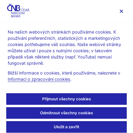
MENU
Na našich webových stránkách používáme cookies. K
používání preferenčních, statistických a marketingových
Úvod
O ČNB
čnBlog
cookies potřebujeme váš souhlas. Naše webové stránky
můžete užívat i pouze s nutnými cookies; v takovém
Mon Mar 30 08:00:00 CEST 2020
Derviz Alexis
případě však některé služby (např. YouTube) nemusí
Měnová politika
Odborné publikace
fungovat správně.
Stablecoins – brána mezi
Bližší informace o cookies, které používáme, naleznete v
Informaci o zpracování cookies
.
světem kryptoaktiv a
konvenčních aktiv?
Přijmout všechny cookies
Stablecoin je digitální žeton (token) mající sloužit jako digitální
Odmítnout všechny cookies
platidlo se stabilní hodnotou v konvenčním měnovém vyjádření,
zpravidla díky budťo přímému navázání na jedno či několik
Uložit a zavřít
konvenčních aktiv nebo alespoň díky krytí takovým aktivem či