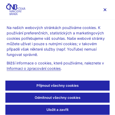
MENU
Na našich webových stránkách používáme cookies. K
používání preferenčních, statistických a marketingových
Úvod
O ČNB
čnBlog
cookies potřebujeme váš souhlas. Naše webové stránky
můžete užívat i pouze s nutnými cookies; v takovém
Wed Oct 15 13:15:00 CEST 2025
Šestořád Tomáš
případě však některé služby (např. YouTube) nemusí
Měnová politika
Směnný kurz
fungovat správně.
Jak kurz koruny
Bližší informace o cookies, které používáme, naleznete v
Informaci o zpracování cookies
.
ovlivňuje českou
ekonomiku?
Přijmout všechny cookies
Kurz v české ekonomice je nedílnou součástí měnových
Odmítnout všechny cookies
podmínek, a tím pádem faktorem, který ovlivňuje inflaci.
V letošním roce se i přes nárůst globálních nejistot ve světovém
Uložit a zavřít
obchodě vydal směrem postupného zpevňování, což je