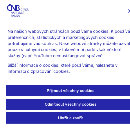
MENU
Na našich webových stránkách používáme cookies. K používá
preferenčních, statistických a marketingových cookies
Úvod
Finanční trhy
Devizový trh
potřebujeme váš souhlas. Naše webové stránky můžete užívat
Kurzy devizového trhu
Kurzy devizového trhu
pouze s nutnými cookies; v takovém případě však některé
služby (např. YouTube) nemusí fungovat správně.
Kurzy devizového trhu
Bližší informace o cookies, které používáme, naleznete v
Informaci o zpracování cookies
.
Kurzy devizového trhu jsou vyhlašovány pro běžně
obchodované měny, a to každý pracovní den kolem 14.30 s
platností pro aktuální pracovní den a pro případnou následující
Přijmout všechny cookies
sobotu, neděli či státní svátek (tj. např. kurz vyhlášený v úterý
23. 12. platí pro úterý 23. 12., státní svátky 24.–26. 12. a pro
Odmítnout všechny cookies
sobotu 27. 12. a neděli 28. 12.).
Vybrané kurzy devizového trhu
Uložit a zavřít
Vybrané kurzy devizového trhu – grafy
Kurzy devizového trhu – průměry