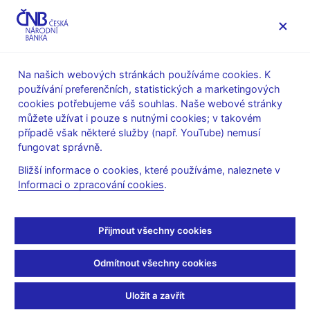
MENU
Na našich webových stránkách používáme cookies. K
používání preferenčních, statistických a marketingových
Úvod
Výzkum
Publikace výzkumu
cookies potřebujeme váš souhlas. Naše webové stránky
Working Papers
můžete užívat i pouze s nutnými cookies; v takovém
případě však některé služby (např. YouTube) nemusí
3. 12. 2016
fungovat správně.
Margins of Trade: Czech
Bližší informace o cookies, které používáme, naleznete v
Informaci o zpracování cookies
.
Firms Before, During and
After the Crisis
Přijmout všechny cookies
Kamil Galuščák, Ivan Sutóris
Odmítnout všechny cookies
Zkoumáme extenzivní a intenzivní obchodování českých
Uložit a zavřít
podniků v období před, během a po krizi z let 2008–2009.