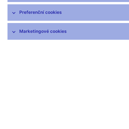
Legislativní základna
Výkon dohledu
Preferenční cookies
Upozornění pro veřejnost
Marketingové cookies
Postavení dohledu
Povolovací a schvalovací řízení
Pravomocná rozhodnutí
Nabídky převzetí a veřejné návrhy
smlouvy
Informační povinnosti subjektů
finančního trhu vůči České národní
bance
Uveřejňování ČNB podle směrnic EU
Dohledová úřední sdělení a
benchmarky
Mezinárodní aktivity v oblasti regulace a
dohledu