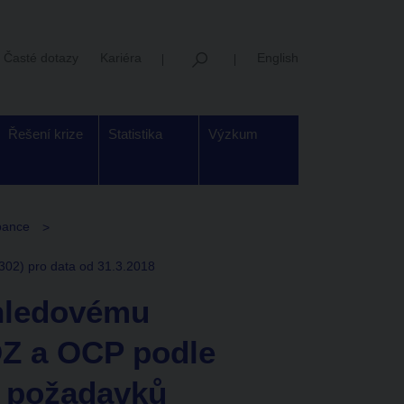
Časté dotazy
Kariéra
English
Řešení krize
Statistika
Výzkum
 bance
02) pro data od 31.3.2018
hledovému
DZ a OCP podle
h požadavků