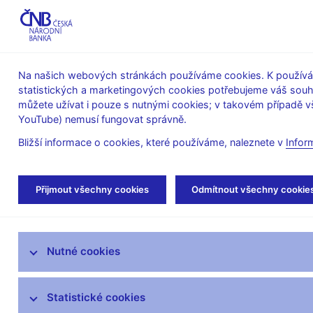
ABO-K
Na našich webových stránkách používáme cookies. K používán
statistických a marketingových cookies potřebujeme váš sou
O ČNB
Měnová
Finanční
můžete užívat i pouze s nutnými cookies; v takovém případě vš
YouTube) nemusí fungovat správně.
politika
stabilita
Bližší informace o cookies, které používáme, naleznete v
Infor
Úvod
Dohled a regulace
Výkon dohledu
Přijmout všechny cookies
Odmítnout všechny cookie
Výkaznictví bank a poboček zahraničních bank vůči
Opravná metodika k dohledovému výkaznictví pro b
Nutné cookies
Strategie dohledu
Co nového v dohledu
Statistické cookies