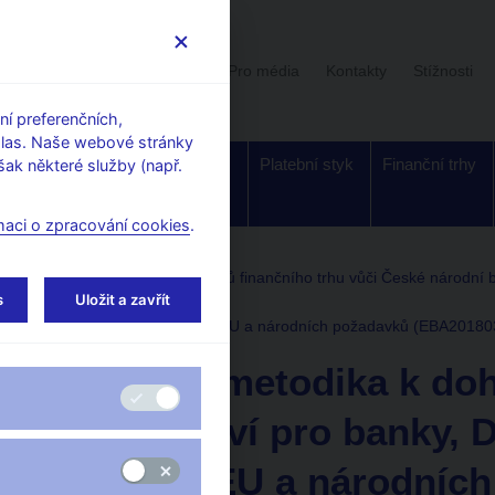
Uživatelská sekce
Stalo se
Pro média
Kontakty
Stížnosti
í preferenčních,
hlas. Naše webové stránky
Dohled a
Bankovky a
Platební styk
Finanční trhy
ak některé služby (např.
regulace
mince
maci o zpracování cookies
.
Informační povinnosti subjektů finančního trhu vůči České národní
s
Uložit a zavřít
 České národní bance
anky, DZ a OCP podle nařízení EU a národních požadavků (EBA201803
Opravná metodika k do
výkaznictví pro banky, 
nařízení EU a národníc