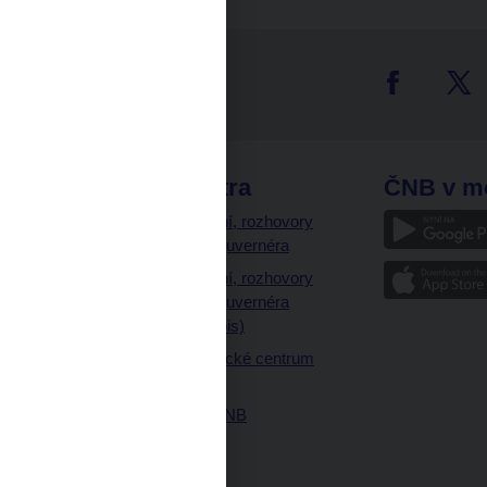
tter
odkazy
ČNB extra
ČNB v m
a
Vystoupení, rozhovory
a články guvernéra
ázky
Vystoupení, rozhovory
ajetku
a články guvernéra
ných prostor
(úplný výpis)
Návštěvnické centrum
ČNB
Historie ČNB