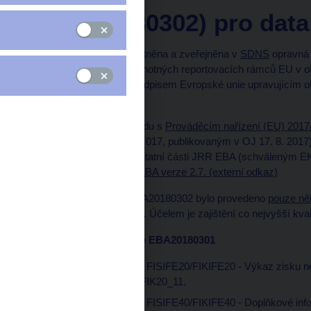
(EBA20180302) pro data
Dne 2. 3. 2018 byla zplatněna a zveřejněna v
SDNS
opravná 
EBA20180301 podle jednotných reportovacích rámců EU v obla
s přímo použitelným předpisem Evropské unie upravujícím o
provádějícími.
Tato metodika je v souladu s
Prováděcím nařízení (EU) 2017/
(schváleným EK 29. 6.2 017, publikovaným v OJ 17. 8. 2017
odkaz)
pro COREP a ostatní části JRR EBA (schváleným EK 9
včetně
DPM metodiky EBA verze 2.7. (externí odkaz)
V opravné metodice EBA20180302 bylo provedeno
pouze něk
zadané v EBA20180301. Účelem je zajištění co nejvyšší kvali
Změny oproti metodice EBA20180301
v datovém souboru FISIFE20/FIKIFE20 - Výkaz zisku ne
datové oblasti FIS/FIK20_11.
v datovém souboru FISIFE40/FIKIFE40 - Doplňkové info