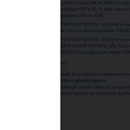
FIS/FIK40_131 byla vložena nová JVK kk 6065, pro dat
kk 6070, pro datovou oblast FIS/FIK40_71 byly vloženy
FIS/FIK40_61 byla opravena JVK kk 2155.
v datovém souboru FISIFE90/FIKIFE90 - Výkonné a nev
opravena JVK kk 940. Týká se datových oblastí FIS/FI
v datovém souboru FISIFE90/FIKIFE90 - Výkonné a nev
opravena MVK kk 125 (Kód MVK FIS/FIK90_20). Týká s
soubory FISIFE10/FIKIFE10 resp. datových oblastí FIS
Informace k zasílání dotazů
Rádi bychom vás informovali, že pro dotazy k dohledovému 
byla založena emailová adresa
bd.stat@cnb.cz
.
V této souvislosti vás žádáme při zasílání dotazů k tomuto vý
o uvádění oblasti nebo výkazu, kterého se dotaz týká, do př