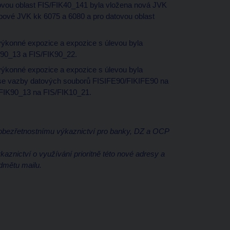
ovou oblast FIS/FIK40_141 byla vložena nová JVK
 bové JVK kk 6075 a 6080 a pro datovou oblast
ýkonné expozice a expozice s úlevou byla
K90_13 a FIS/FIK90_22.
ýkonné expozice a expozice s úlevou byla
e vazby datových souborů FISIFE90/FIKIFE90 na
/FIK90_13 na FIS/FIK10_21.
obezřetnostnímu výkaznictví pro banky, DZ a OCP
kaznictví o využívání prioritně této nové adresy a
edmětu mailu.