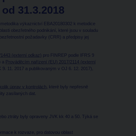
 od 31.3.2018
metodika výkaznictví EBA20180302 k metodice
sti obezřetného podnikání, které jsou v souladu
bezřetnostní požadavky (CRR) a předpisy jej
1443 (externí odkaz)
pro FINREP podle IFRS 9
) a
Prováděcím nařízení (EU) 2017/2114 (externí
. 11. 2017 a publikovaným v OJ 6. 12. 2017),
olik úprav v kontrolách
, které byly nepřesně
ty zasílaných dat.
bo ztráty byly opraveny JVK kk 40 a 50. Týká se
rmace k rozvaze, pro datovou oblast