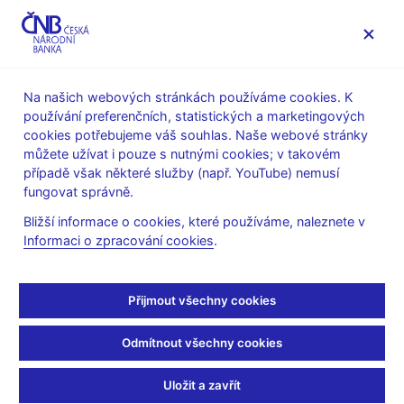
MENU
Na našich webových stránkách používáme cookies. K
používání preferenčních, statistických a marketingových
Úvod
Dohled a regulace
Ochrana spotřebitele
cookies potřebujeme váš souhlas. Naše webové stránky
Upozornění ČNB na aktivity
můžete užívat i pouze s nutnými cookies; v takovém
případě však některé služby (např. YouTube) nemusí
10. 2. 2025
fungovat správně.
Upozornění na aktivity
Bližší informace o cookies, které používáme, naleznete v
Informaci o zpracování cookies
.
subjektu vystupujícího
pod názvem „PetrixSys“
Přijmout všechny cookies
Česká národní banka upozorňuje veřejnost na podvodnou
Odmítnout všechny cookies
investiční nabídku subjektu vystupujícího pod názvem
PetrixSys, který zneužívá loga ČNB a dalších bank (Equa
Uložit a zavřít
bank, KB, MaxBanka, Česká spořitelna, PPF Banka, ČSOB,