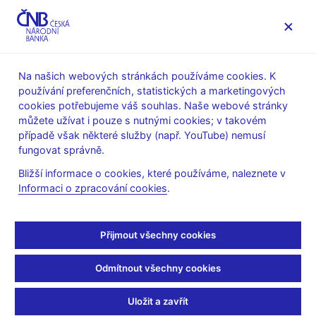
MENU
Na našich webových stránkách používáme cookies. K
používání preferenčních, statistických a marketingových
Úvod
Dohled a regulace
Ochrana spotřebitele
cookies potřebujeme váš souhlas. Naše webové stránky
Online podvody – Chraňte své peníze!
můžete užívat i pouze s nutnými cookies; v takovém
případě však některé služby (např. YouTube) nemusí
Online podvody –
fungovat správně.
Chraňte své peníze!
Bližší informace o cookies, které používáme, naleznete v
Informaci o zpracování cookies
.
Přijmout všechny cookies
Odmítnout všechny cookies
Volal vám někdo, kdo se vydával za zaměstnance České
národní banky a žádal údaje, které patří jen vám? Obdrželi
Uložit a zavřít
jste zprávu obsahující odkaz na internetovou stránku, na