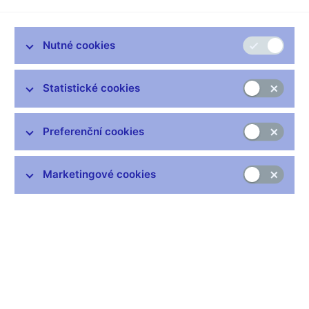
(PEPP) orgánům dohledu
(EIOPA-21/260)
Nutné cookies
Dne 4. června 2021 vydal Evropský orgán pro pojišťovnictví a
zaměstnanecké penzijní pojištění (dále jen „
EIOPA
“) na základě
Statistické cookies
zmocnění uvedeného v čl. 16 nařízení Evropského parlamentu
a Rady (EU) č. 1094/2010 o zřízení Evropského orgánu dohledu
(Evropského orgánu pro pojišťovnictví a zaměstnanecké
Preferenční cookies
penzijní pojištění) (dále jen „nařízení o orgánu EIOPA“) a v čl. 40
odst. 2 písm. a) nařízení Evropského parlamentu a Rady (EU)
2019/1238 o panevropském osobním penzijním produktu
Marketingové cookies
(PEPP) (dále jen „nařízení o PEPP“)
obecné pokyny
k oznamování údajů o panevropských osobních penzijních
produktech (PEPP) orgánům dohledu (externí odkaz)
(dále jen
„
pokyny
“).
Pokyny jsou určeny příslušným orgánům ve smyslu čl. 2 bodu
18 nařízení o PEPP a finančním institucím, které jsou
poskytovateli PEPP ve smyslu čl. 2 bodu 15 nařízení o PEPP.