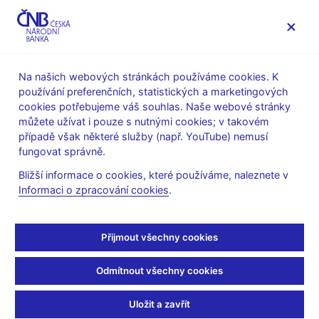
MENU
Na našich webových stránkách používáme cookies. K
používání preferenčních, statistických a marketingových
Úvod
Dohled a regulace
Legislativní základna
cookies potřebujeme váš souhlas. Naše webové stránky
Obecné pokyny evropských orgánů dohledu
můžete užívat i pouze s nutnými cookies; v takovém
případě však některé služby (např. YouTube) nemusí
23. 3. 2022
fungovat správně.
Sdělení ČNB o obecných
Bližší informace o cookies, které používáme, naleznete v
Informaci o zpracování cookies
.
pokynech EIOPA k
oznamování údajů o
Přijmout všechny cookies
panevropských osobních
Odmítnout všechny cookies
penzijních produktech
Uložit a zavřít