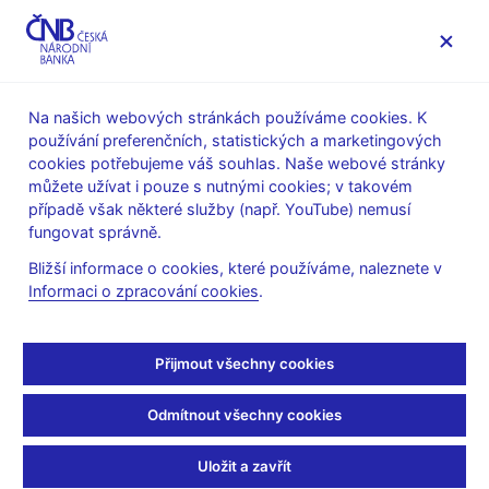
MENU
Na našich webových stránkách používáme cookies. K
používání preferenčních, statistických a marketingových
Úvod
Stalo se
Tiskové zprávy
cookies potřebujeme váš souhlas. Naše webové stránky
můžete užívat i pouze s nutnými cookies; v takovém
TISKOVÉ ZPRÁVY
15. 8. 2019
Finanční trhy
případě však některé služby (např. YouTube) nemusí
fungovat správně.
Obraty na peněžním trhu
Bližší informace o cookies, které používáme, naleznete v
Informaci o zpracování cookies
.
v týdnu od 15. do 19.
července 2019
Přijmout všechny cookies
Sdílejte
Odmítnout všechny cookies
Uložit a zavřít