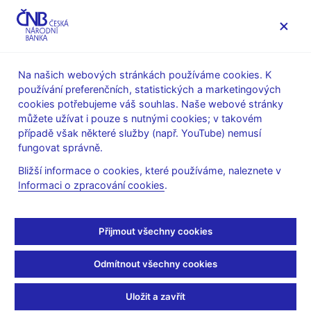
MENU
Na našich webových stránkách používáme cookies. K
používání preferenčních, statistických a marketingových
Úvod
Stalo se
Tiskové zprávy
cookies potřebujeme váš souhlas. Naše webové stránky
můžete užívat i pouze s nutnými cookies; v takovém
TISKOVÉ ZPRÁVY
7. 3. 2024
Finanční stabilita
případě však některé služby (např. YouTube) nemusí
fungovat správně.
Česká národní banka
Bližší informace o cookies, které používáme, naleznete v
Informaci o zpracování cookies
.
snižuje sazbu
proticyklické kapitálové
Přijmout všechny cookies
rezervy na 1,75 %
Odmítnout všechny cookies
Sdílejte
Uložit a zavřít