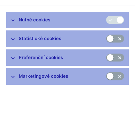
Bankovní rada České národní banky (ČNB) dnes rozhodla o
Nutné cookies
snížení sazby proticyklické kapitálové rezervy pro expozice
umístěné v České republice na 1,75 %. Vedl ji k tomu
Statistické cookies
zejména pokračující pokles cyklických systémových rizik v
bilanci bankovního sektoru. Sazbu budou banky povinny
dodržovat od 1. dubna 2024.
Preferenční cookies
Rozhodnutí zohlednilo pozici ekonomiky ČR poblíž dna
finančního cyklu, rozsah nahromaděných úvěrových rizik v
Marketingové cookies
bilanci bankovního sektoru a vývoj jeho zranitelnosti. Cyklická
systémová rizika bankovní rada hodnotila i s ohledem na
odolnost bankovního sektoru v prostředí zesilujících
systémových rizik strukturální povahy. Ta bude bankovní rada
diskutovat opět na červnovém jednání o finanční stabilitě,
přičemž zváží i možnost nastavení sazby kapitálové rezervy ke
krytí systémového rizika.
Proticyklická kapitálová rezerva je důležitým nástrojem
makroobezřetnostní politiky. Banky a družstevní záložny ji