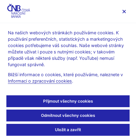
MENU
Na našich webových stránkách používáme cookies. K
používání preferenčních, statistických a marketingových
Úvod
Stalo se
Tiskové zprávy
cookies potřebujeme váš souhlas. Naše webové stránky
můžete užívat i pouze s nutnými cookies; v takovém
TISKOVÉ ZPRÁVY
2. 5. 2019
Měnová politika
případě však některé služby (např. YouTube) nemusí
fungovat správně.
ČNB zvyšuje úrokové
Bližší informace o cookies, které používáme, naleznete v
Informaci o zpracování cookies
.
sazby
Sdílejte
Přijmout všechny cookies
Odmítnout všechny cookies
Bankovní rada ČNB na svém dnešním jednání zvýšila
Uložit a zavřít
dvoutýdenní repo sazbu (2T repo sazbu) o 25 bazických