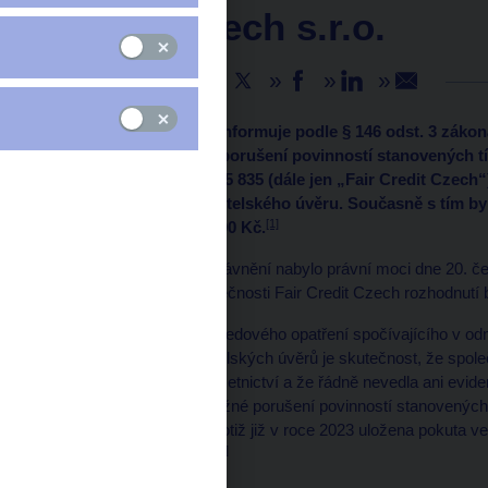
Credit Czech s.r.o.
Sdílejte
Česká národní banka informuje podle § 146 odst. 3 zákon
opakované a závažné porušení povinností stanovených tí
Czech s.r.o., IČO 044 55 835 (dále jen „Fair Credit Czec
poskytovatele spotřebitelského úvěru. Současně s tím by
[1]
pokuta ve výši 1 000 000 Kč.
Rozhodnutí o odnětí oprávnění nabylo právní moci dne 20. č
právního zástupce společnosti Fair Credit Czech rozhodnutí 
Důvodem k uložení dohledového opatření spočívajícího v odn
poskytovatele spotřebitelských úvěrů je skutečnost, že spol
2022 správné a úplné účetnictví a že řádně nevedla ani evid
šlo o opakované a závažné porušení povinností stanovených
Fair Credit Czech byla totiž již v roce 2023 uložena pokuta
[2]
spotřebitelském úvěru.