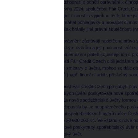
Po nabytí právní moci rozhodnutí o odnětí oprávnění k činno
úvěrů, tj. ode dne 21. června 2024, společnost Fair Credit C
vykonávat další související činnosti s výjimkou těch, které j
závazků. Může však vymáhat pohledávky a provádět činnosti 
úvěrů, ledaže by tomu však bránily jiné právní skutečnosti (n
Rozhodnutím o odnětí oprávnění zůstávají nedotčena práva sp
poskytnutým spotřebitelským úvěrům a její povinnosti vůči sp
dodržování požadavků na omezení plateb souvisejících s prod
odnětí oprávnění k činnosti Fair Credit Czech cítili jednáním
vyplývajících z příslušné smlouvy o úvěru, mohou se dále obr
soukromoprávních sporů (např. finanční arbitr, příslušný soud
V případě, že by společnost Fair Credit Czech po nabytí práv
poskytování spotřebitelských úvěrů poskytovala nové spotřeb
spotřebitelům poskytovala nové spotřebitelské úvěry formou 
spotřebitelského úvěru, dopustila by se neoprávněného posky
neoprávněné poskytování spotřebitelských úvěrů může Česká
řízení pokutu až do výše 20 000 000 Kč. Ve vztahu k nově po
právní fikce, že takový nově poskytnutý spotřebitelský úvěr n
o platbách na spotřebitelský úvěr.