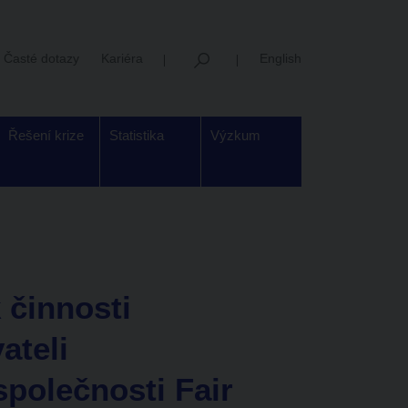
Časté dotazy
Kariéra
English
Řešení krize
Statistika
Výzkum
 činnosti
ateli
společnosti Fair