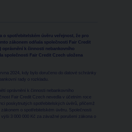
a o spotřebitelském úvěru veřejnost, že pro
mto zákonem odňala společnosti Fair Credit
h“) oprávnění k činnosti nebankovního
la společnosti Fair Credit Czech uložena
ervna 2024, kdy bylo doručeno do datové schránky
bankovní rady o rozkladu.
ětí oprávnění k činnosti nebankovního
ečnost Fair Credit Czech nevedla v účetním roce
enci poskytnutých spotřebitelských úvěrů, přičemž
 zákonem o spotřebitelském úvěru. Společnosti
 ve výši 3 000 000 Kč za závažné porušení zákona o