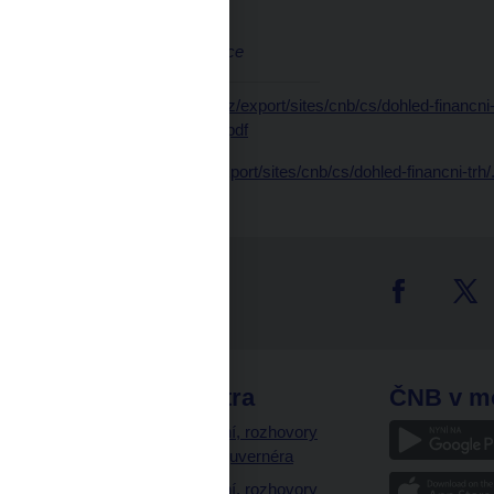
Jakub Holas
ředitel odboru komunikace
[1]
Viz
https://www.cnb.cz/export/sites/cnb/cs/dohled-financni-t
2023_00282_CNB_573.pdf
[2]
https://www.cnb.cz/export/sites/cnb/cs/dohled-financni-tr
tter
odkazy
ČNB extra
ČNB v m
a
Vystoupení, rozhovory
a články guvernéra
ázky
Vystoupení, rozhovory