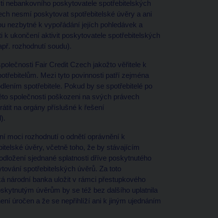
sti nebankovního poskytovatele spotřebitelských
zech nesmí poskytovat spotřebitelské úvěry a ani
sou nezbytné k vypořádání jejích pohledávek a
k ukončení aktivit poskytovatele spotřebitelských
apř. rozhodnutí soudu).
olečnosti Fair Credit Czech jakožto věřitele k
otřebitelům. Mezi tyto povinnosti patří zejména
lením spotřebitele. Pokud by se spotřebitelé po
 této společnosti poškozeni na svých právech
átit na orgány příslušné k řešení
).
ní moci rozhodnutí o odnětí oprávnění k
itelské úvěry, včetně toho, že by stávajícím
odložení sjednané splatnosti dříve poskytnutého
tování spotřebitelských úvěrů. Za toto
 národní banka uložit v rámci přestupkového
skytnutým úvěrům by se též bez dalšího uplatnila
ení úročen a že se nepřihlíží ani k jiným ujednáním