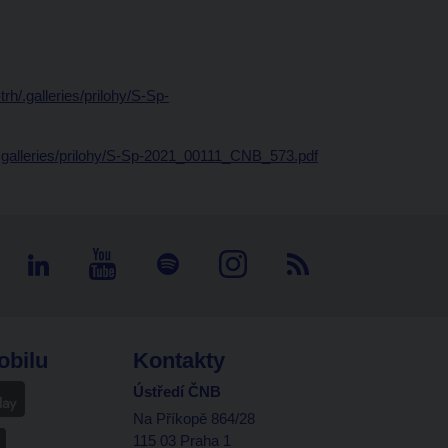
rh/.galleries/prilohy/S-Sp-
h/.galleries/prilohy/S-Sp-2021_00111_CNB_573.pdf
obilu
Kontakty
Ústředí ČNB
Na Příkopě 864/28
115 03 Praha 1