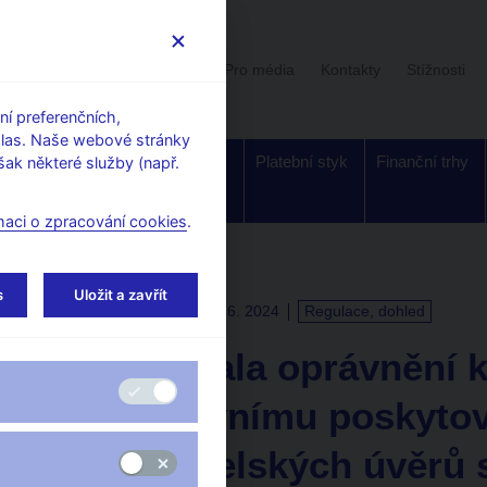
Uživatelská sekce
Stalo se
Pro média
Kontakty
Stížnosti
í preferenčních,
hlas. Naše webové stránky
Dohled a
Bankovky a
Platební styk
Finanční trhy
ak některé služby (např.
regulace
mince
maci o zpracování cookies
.
s
Uložit a zavřít
TISKOVÉ ZPRÁVY
21. 6. 2024
Regulace, dohled
ČNB odňala oprávnění k
nebankovnímu poskytov
spotřebitelských úvěrů 