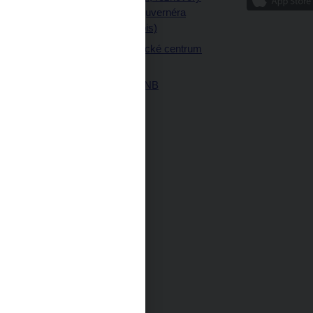
ajetku
a články guvernéra
ných prostor
(úplný výpis)
Návštěvnické centrum
ČNB
Historie ČNB