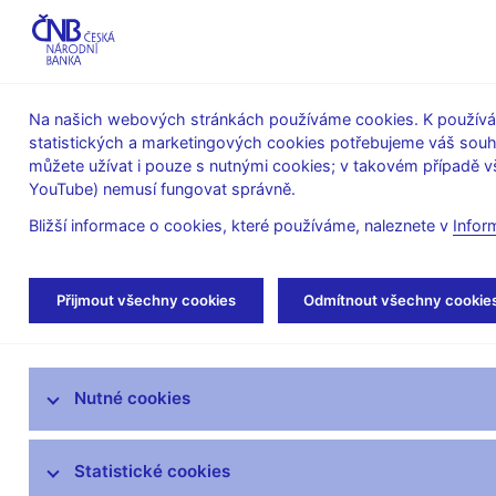
ABO-K
Na našich webových stránkách používáme cookies. K používán
statistických a marketingových cookies potřebujeme váš sou
O ČNB
Měnová
Finanční
můžete užívat i pouze s nutnými cookies; v takovém případě vš
YouTube) nemusí fungovat správně.
politika
stabilita
Bližší informace o cookies, které používáme, naleznete v
Infor
Úvod
Stalo se
Tiskové zprávy
Přijmout všechny cookies
Odmítnout všechny cookie
Aktuality
Nutné cookies
Tiskové zprávy
Kalendář
Statistické cookies