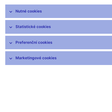
rezervy na účtech centrální banky.
Nutné cookies
Měnová báze vyjadřuje vztahy centrální banky vůči ostatním
sektorům v ekonomice. Proto protipoložky měnové báze
představují vnější sektor, vládní sektor, bankovní sektor a
Statistické cookies
soukromý sektor. Tyto faktory ovlivňující výši měnové báze se
označují jako zdroje měnové báze.
Preferenční cookies
Metodika sestavování měnové báze je sjednocena na
mezinárodní úrovni v rámci členských zemí Mezinárodního
měnového fondu. Sestavování a zveřejňování měnové báze
Marketingové cookies
slouží především ke statistickým a srovnávacím účelům.
Data:
https://www.cnb.cz/cs/statistika/menova_bankovni_stat/narodni_s
Čas zveřejnění: 10.00
Další informace