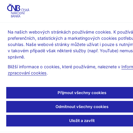
MENU
Na našich webových stránkách používáme cookies. K používá
preferenčních, statistických a marketingových cookies potřeb
Úvod
Stalo se
Kalendář
souhlas. Naše webové stránky můžete užívat i pouze s nutným
v takovém případě však některé služby (např. YouTube) nemus
KALENDÁŘ
14. 7. 2026
Měnová báze ČNB
správně.
Bližší informace o cookies, které používáme, naleznete v
Infor
Měnová báze ČNB
zpracování cookies
.
k 30. 6. 2026
Přijmout všechny cookies
Měnová báze (rezervní peníze) zahrnuje oběživo a rezervy,
které drží obchodní banky na účtech u centrální banky. Obě tyto
Odmítnout všechny cookies
položky představují užití měnové báze.
- oběživo v oběhu zahrnuje hotovost drženou domácnostmi a
Uložit a zavřít
firmami a hotovost v bankovních trezorech,
- bankovní rezervy zahrnují povinné minimální rezervy a volné