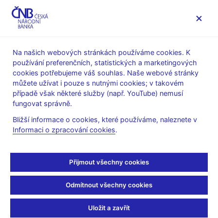
MENU
Na našich webových stránkách používáme cookies. K
používání preferenčních, statistických a marketingových
Úvod
Stalo se
Kalendář
cookies potřebujeme váš souhlas. Naše webové stránky
můžete užívat i pouze s nutnými cookies; v takovém
KALENDÁŘ
10. 7.
Komentář ČNB ke zveřejněným údajům
2026
případě však některé služby (např. YouTube) nemusí
o vývoji inflace
fungovat správně.
Bližší informace o cookies, které používáme, naleznete v
Komentář ČNB ke
Informaci o zpracování cookies
.
zveřejněným údajům o
Přijmout všechny cookies
vývoji inflace
Odmítnout všechny cookies
za červen 2026
Uložit a zavřít
Data:
https://www.cnb.cz/cs/verejnost/servis-pro-